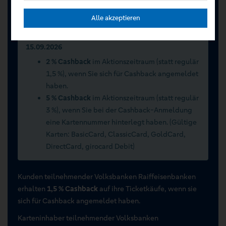
Registrieren Sie sich jetzt auf VR Entertain.
Alle akzeptieren
Sommerwochen 2026 vom 15.07.2026 bis
15.09.2026
2 % Cashback
im Aktionszeitraum (statt regulär
1,5 %), wenn Sie sich für Cashback angemeldet
haben.
5 % Cashback
im Aktionszeitraum (statt regulär
3 %), wenn Sie bei der Cashback-Anmeldung
eine Kartennummer hinterlegt haben. (Gültige
Karten: BasicCard, ClassicCard, GoldCard,
DirectCard, girocard Debit)
Kunden teilnehmender Volksbanken Raiffeisenbanken
erhalten
1,5 % Cashback
auf ihre Ticketkäufe, wenn sie
sich für Cashback angemeldet haben.
Karteninhaber teilnehmender Volksbanken