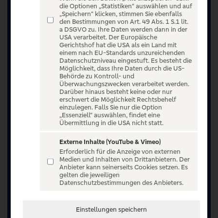
die Optionen „Statistiken“ auswählen und auf
„Speichern“ klicken, stimmen Sie ebenfalls
den Bestimmungen von Art. 49 Abs. 1 S.1 lit.
a DSGVO zu. Ihre Daten werden dann in der
USA verarbeitet. Der Europäische
Gerichtshof hat die USA als ein Land mit
einem nach EU-Standards unzureichenden
Datenschutzniveau eingestuft. Es besteht die
Möglichkeit, dass Ihre Daten durch die US-
Behörde zu Kontroll- und
Überwachungszwecken verarbeitet werden.
Darüber hinaus besteht keine oder nur
erschwert die Möglichkeit Rechtsbehelf
einzulegen. Falls Sie nur die Option
„Essenziell“ auswählen, findet eine
Übermittlung in die USA nicht statt.
Externe Inhalte (YouTube & Vimeo)
Erforderlich für die Anzeige von externen
Medien und Inhalten von Drittanbietern. Der
Anbieter kann seinerseits Cookies setzen. Es
gelten die jeweiligen
Jetzt anmelden oder registrieren
Datenschutzbestimmungen des Anbieters.
Unser Ticketangebot ist exklusiv Kunden der
Einstellungen speichern
Volksbanken Raiffeisenbanken vorbehalten.