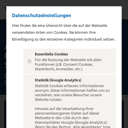
Datenschutzeinstellungen
Men
);">
Hier finden Sie eine Übersicht über die auf der Webseite
ALLE TERMINE
verwendeten Arten von Cookies. Sie können Ihre
Einwilligung zu den einzelnen Kategorien individuell setzen.
Alster-Rundfahrt mit
Rondeelteich - Dampfschiff
Essentielle Cookies
Für die Nutzung der Webseite mit allen
ST. GEORG - 2025
Funktionen (z.B. Consent Cookies,
Warenkorb, Anmelden, etc.)
Dampfschiff ''ST.GEORG'',
Statistik (Google Analytics)
Hamburg
Statistik Cookies erfassen Informationen
anonym. Diese Informationen helfen uns zu
verstehen, wie unsere Besucher unsere
Website nutzen.
Hinweis auf die Verarbeitung Ihrer
personenbezogenen Daten auf dieser
Webseite in den USA durch den
Dienstanbieter Google (Google Analytics):
Wenn Sie den Button „Alle akzeptieren“ bzw.