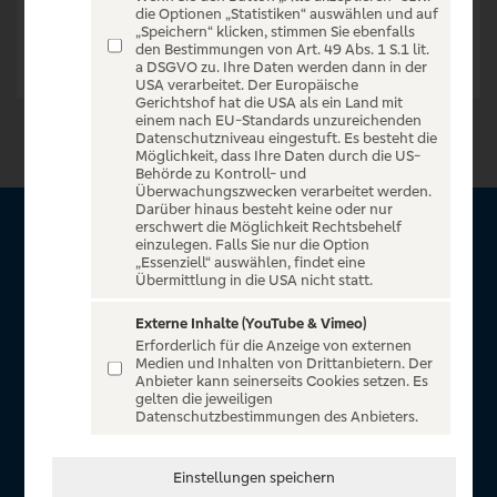
die Optionen „Statistiken“ auswählen und auf
„Speichern“ klicken, stimmen Sie ebenfalls
den Bestimmungen von Art. 49 Abs. 1 S.1 lit.
a DSGVO zu. Ihre Daten werden dann in der
USA verarbeitet. Der Europäische
Gerichtshof hat die USA als ein Land mit
einem nach EU-Standards unzureichenden
Datenschutzniveau eingestuft. Es besteht die
Möglichkeit, dass Ihre Daten durch die US-
Behörde zu Kontroll- und
Überwachungszwecken verarbeitet werden.
Darüber hinaus besteht keine oder nur
erschwert die Möglichkeit Rechtsbehelf
Über VR Entertain
einzulegen. Falls Sie nur die Option
„Essenziell“ auswählen, findet eine
Übermittlung in die USA nicht statt.
Herzlich willkommen auf VR Entertain, ein exklusiver Service
für alle Kunden der Volksbanken Raiffeisenbanken. Auf
Externe Inhalte (YouTube & Vimeo)
Erforderlich für die Anzeige von externen
unserem einzigartigen Portal finden Sie Tickets für
Medien und Inhalten von Drittanbietern. Der
atemberaubende Konzerte, Musicals und Shows, die
Anbieter kann seinerseits Cookies setzen. Es
gelten die jeweiligen
Fußball-Bundesliga sowie die Champions League und die
Datenschutzbestimmungen des Anbieters.
Europa League.
In Zusammenarbeit mit
Einstellungen speichern