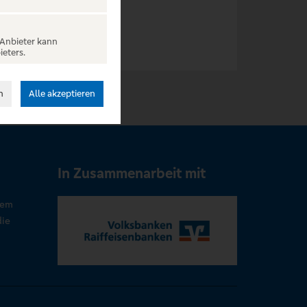
 Anbieter kann
ieters.
n
Alle akzeptieren
In Zusammenarbeit mit
rem
die