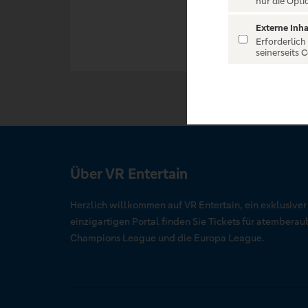
nur die Opti
Externe Inha
Erforderlich
seinerseits 
Über VR Entertain
Herzlich willkommen auf VR Entertain, ein exklusive
einzigartigen Portal finden Sie Tickets für atember
Champions League und die Europa League.