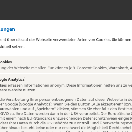
lungen
sicht über die auf der Webseite verwendeten Arten von Cookies. Sie können
iduell setzen.
Cookies
ung der Webseite mit allen Funktionen (z.B. Consent Cookies, Warenkorb, A
ogle Analytics)
ALTUNG NICHT GEFUNDE
okies erfassen Informationen anonym. Diese Informationen helfen uns zu v
sere Website nutzen.
die Verarbeitung Ihrer personenbezogenen Daten auf dieser Webseite in 
er Google (Google Analytics): Wenn Sie den Button „Alle akzeptieren“ bzw.
“ auswählen und auf „Speichern“ klicken, stimmen Sie ebenfalls den Bestim
 DSGVO zu. Ihre Daten werden dann in der USA verarbeitet. Der Europäische
 mit einem nach EU-Standards unzureichenden Datenschutzniveau eingestuf
, dass Ihre Daten durch die US-Behörde zu Kontroll- und Überwachungszw
ber hinaus besteht keine oder nur erschwert die Möglichkeit Rechtsbehelf 