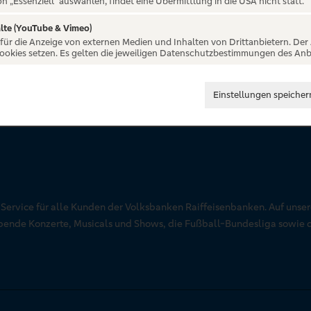
on „Essenziell“ auswählen, findet eine Übermittlung in die USA nicht statt.
lte (YouTube & Vimeo)
 für die Anzeige von externen Medien und Inhalten von Drittanbietern. Der
Cookies setzen. Es gelten die jeweiligen Datenschutzbestimmungen des Anb
Einstellungen speicher
r Service für alle Kunden der Volksbanken Raiffeisenbanken. Auf unse
aubende Konzerte, Musicals und Shows, die Fußball-Bundesliga sowie 