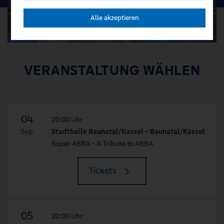
Alle akzeptieren
VERANSTALTUNG WÄHLEN
04
20:00 Uhr
Sep
Stadthalle Baunatal/Kassel - Baunatal/Kassel
Super ABBA - A Tribute to ABBA
Tickets
05
20:00 Uhr