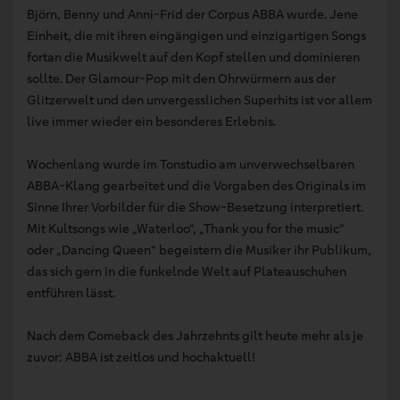
Björn, Benny und Anni-Frid der Corpus ABBA wurde. Jene
Einheit, die mit ihren eingängigen und einzigartigen Songs
fortan die Musikwelt auf den Kopf stellen und dominieren
sollte. Der Glamour-Pop mit den Ohrwürmern aus der
Glitzerwelt und den unvergesslichen Superhits ist vor allem
live immer wieder ein besonderes Erlebnis.
Wochenlang wurde im Tonstudio am unverwechselbaren
ABBA-Klang gearbeitet und die Vorgaben des Originals im
Sinne Ihrer Vorbilder für die Show-Besetzung interpretiert.
Mit Kultsongs wie „Waterloo“, „Thank you for the music“
oder „Dancing Queen“ begeistern die Musiker ihr Publikum,
das sich gern in die funkelnde Welt auf Plateauschuhen
entführen lässt.
Nach dem Comeback des Jahrzehnts gilt heute mehr als je
zuvor: ABBA ist zeitlos und hochaktuell!