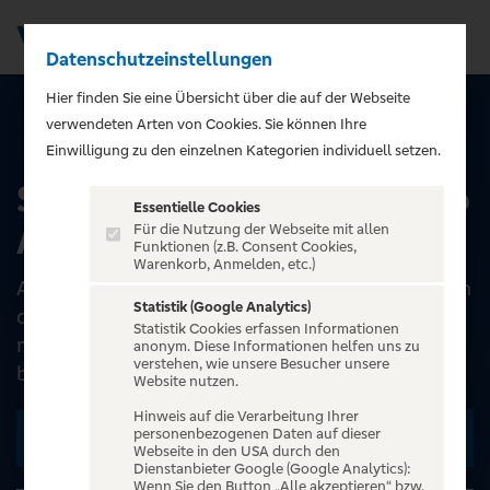
Datenschutzeinstellungen
Men
);">
Hier finden Sie eine Übersicht über die auf der Webseite
verwendeten Arten von Cookies. Sie können Ihre
ALLE EVENTS
Einwilligung zu den einzelnen Kategorien individuell setzen.
Super ABBA - A Tribute to
Essentielle Cookies
ABBA
Für die Nutzung der Webseite mit allen
Funktionen (z.B. Consent Cookies,
Warenkorb, Anmelden, etc.)
ABBA verbindet Generationen – weltweit kennen
Statistik (Google Analytics)
die Menschen Ihre Songs. In einem mit viel Liebe
Statistik Cookies erfassen Informationen
musikalisch choreographierten Live-Konzert
anonym. Diese Informationen helfen uns zu
verstehen, wie unsere Besucher unsere
bringt „SUPE...
Website nutzen.
Hinweis auf die Verarbeitung Ihrer
personenbezogenen Daten auf dieser
Zu den Terminen
Webseite in den USA durch den
Dienstanbieter Google (Google Analytics):
Wenn Sie den Button „Alle akzeptieren“ bzw.