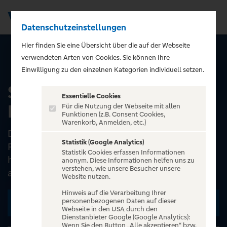
Datenschutzeinstellungen
Men
);">
Hier finden Sie eine Übersicht über die auf der Webseite
verwendeten Arten von Cookies. Sie können Ihre
ALLE EVENTS
Einwilligung zu den einzelnen Kategorien individuell setzen.
Streckenbach & Köhler -
Essentielle Cookies
Bis einer heult
Für die Nutzung der Webseite mit allen
Funktionen (z.B. Consent Cookies,
Warenkorb, Anmelden, etc.)
Diese Veranstaltung ist in unserem ABO-
Statistik (Google Analytics)
Programm enthalten. Unsere Abonnent*Innen
Statistik Cookies erfassen Informationen
haben feste Sitzplätze in Reihe 1 bis 7. Für alle
anonym. Diese Informationen helfen uns zu
verstehen, wie unsere Besucher unsere
anderen gilt freie...
Website nutzen.
Hinweis auf die Verarbeitung Ihrer
personenbezogenen Daten auf dieser
Zu den Terminen
Webseite in den USA durch den
Dienstanbieter Google (Google Analytics):
Wenn Sie den Button „Alle akzeptieren“ bzw.