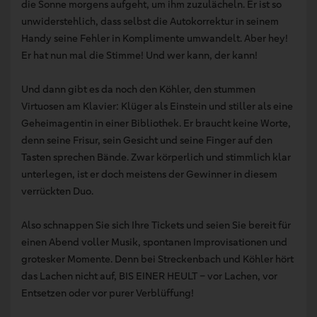
die Sonne morgens aufgeht, um ihm zuzulächeln. Er ist so
unwiderstehlich, dass selbst die Autokorrektur in seinem
Handy seine Fehler in Komplimente umwandelt. Aber hey!
Er hat nun mal die Stimme! Und wer kann, der kann!
Und dann gibt es da noch den Köhler, den stummen
Virtuosen am Klavier: Klüger als Einstein und stiller als eine
Geheimagentin in einer Bibliothek. Er braucht keine Worte,
denn seine Frisur, sein Gesicht und seine Finger auf den
Tasten sprechen Bände. Zwar körperlich und stimmlich klar
unterlegen, ist er doch meistens der Gewinner in diesem
verrückten Duo.
Also schnappen Sie sich Ihre Tickets und seien Sie bereit für
einen Abend voller Musik, spontanen Improvisationen und
grotesker Momente. Denn bei Streckenbach und Köhler hört
das Lachen nicht auf, BIS EINER HEULT – vor Lachen, vor
Entsetzen oder vor purer Verblüffung!