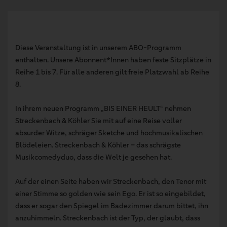
Diese Veranstaltung ist in unserem ABO-Programm
enthalten. Unsere Abonnent*Innen haben feste Sitzplätze in
Reihe 1 bis 7. Für alle anderen gilt freie Platzwahl ab Reihe
8.
In ihrem neuen Programm „BIS EINER HEULT“ nehmen
Streckenbach & Köhler Sie mit auf eine Reise voller
absurder Witze, schräger Sketche und hochmusikalischen
Blödeleien. Streckenbach & Köhler – das schrägste
Musikcomedyduo, dass die Welt je gesehen hat.
Auf der einen Seite haben wir Streckenbach, den Tenor mit
einer Stimme so golden wie sein Ego. Er ist so eingebildet,
dass er sogar den Spiegel im Badezimmer darum bittet, ihn
anzuhimmeln. Streckenbach ist der Typ, der glaubt, dass