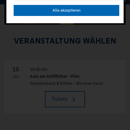
Alle akzeptieren
VERANSTALTUNG WÄHLEN
16
19:30 Uhr
Jan
Aula am Schiffsthal - Plön
Streckenbach & Köhler - Bis einer heult
Tickets