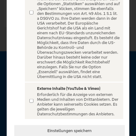
die Optionen „Statistiken“ auswählen und auf
„Speichern“ klicken, stimmen Sie ebenfalls
den Bestimmungen von Art. 49 Abs. 1 S.1 lit.
a DSGVO zu. Ihre Daten werden dann in der
USA verarbeitet. Der Europäische
Gerichtshof hat die USA als ein Land mit
einem nach EU-Standards unzureichenden
Datenschutzniveau eingestuft. Es besteht die
Möglichkeit, dass Ihre Daten durch die US-
Behörde zu Kontroll- und
Überwachungszwecken verarbeitet werden.
Darüber hinaus besteht keine oder nur
erschwert die Möglichkeit Rechtsbehelf
Über VR Entertain
einzulegen. Falls Sie nur die Option
„Essenziell“ auswählen, findet eine
Übermittlung in die USA nicht statt.
Herzlich willkommen auf VR Entertain, ein exklusiver Service
für alle Kunden der Volksbanken Raiffeisenbanken. Auf
Externe Inhalte (YouTube & Vimeo)
Erforderlich für die Anzeige von externen
unserem einzigartigen Portal finden Sie Tickets für
Medien und Inhalten von Drittanbietern. Der
atemberaubende Konzerte, Musicals und Shows, die
Anbieter kann seinerseits Cookies setzen. Es
gelten die jeweiligen
Fußball-Bundesliga sowie die Champions League und die
Datenschutzbestimmungen des Anbieters.
Europa League.
In Zusammenarbeit mit
Einstellungen speichern