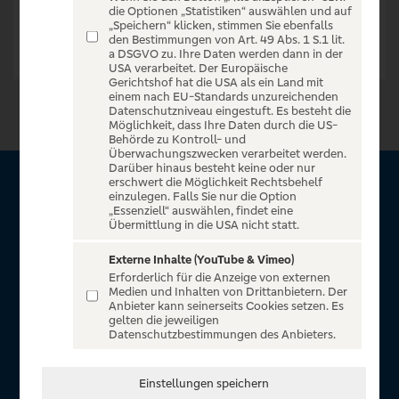
die Optionen „Statistiken“ auswählen und auf
„Speichern“ klicken, stimmen Sie ebenfalls
den Bestimmungen von Art. 49 Abs. 1 S.1 lit.
a DSGVO zu. Ihre Daten werden dann in der
USA verarbeitet. Der Europäische
Gerichtshof hat die USA als ein Land mit
einem nach EU-Standards unzureichenden
Datenschutzniveau eingestuft. Es besteht die
Möglichkeit, dass Ihre Daten durch die US-
Behörde zu Kontroll- und
Überwachungszwecken verarbeitet werden.
Darüber hinaus besteht keine oder nur
erschwert die Möglichkeit Rechtsbehelf
Über VR Entertain
einzulegen. Falls Sie nur die Option
„Essenziell“ auswählen, findet eine
Übermittlung in die USA nicht statt.
Herzlich willkommen auf VR Entertain, ein exklusiver Service
für alle Kunden der Volksbanken Raiffeisenbanken. Auf
Externe Inhalte (YouTube & Vimeo)
Erforderlich für die Anzeige von externen
unserem einzigartigen Portal finden Sie Tickets für
Medien und Inhalten von Drittanbietern. Der
atemberaubende Konzerte, Musicals und Shows, die
Anbieter kann seinerseits Cookies setzen. Es
gelten die jeweiligen
Fußball-Bundesliga sowie die Champions League und die
Datenschutzbestimmungen des Anbieters.
Europa League.
In Zusammenarbeit mit
Einstellungen speichern