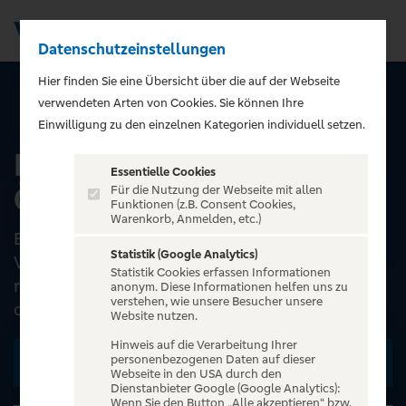
Datenschutzeinstellungen
Men
);">
Hier finden Sie eine Übersicht über die auf der Webseite
verwendeten Arten von Cookies. Sie können Ihre
ALLE EVENTS
Einwilligung zu den einzelnen Kategorien individuell setzen.
Parkplatz "ParkPlus" -
Essentielle Cookies
ÖVB Arena Bremen
Für die Nutzung der Webseite mit allen
Funktionen (z.B. Consent Cookies,
Warenkorb, Anmelden, etc.)
Buchen Sie Ihr Premium Parkplatzticket für
Statistik (Google Analytics)
Veranstaltungen in der ÖVB Arena Bremen und
Statistik Cookies erfassen Informationen
reisen Sie stressfrei zu Ihrer Veranstaltung an,
anonym. Diese Informationen helfen uns zu
verstehen, wie unsere Besucher unsere
ohne sich Sorg...
Website nutzen.
Hinweis auf die Verarbeitung Ihrer
personenbezogenen Daten auf dieser
Zu den Terminen
Webseite in den USA durch den
Dienstanbieter Google (Google Analytics):
Wenn Sie den Button „Alle akzeptieren“ bzw.