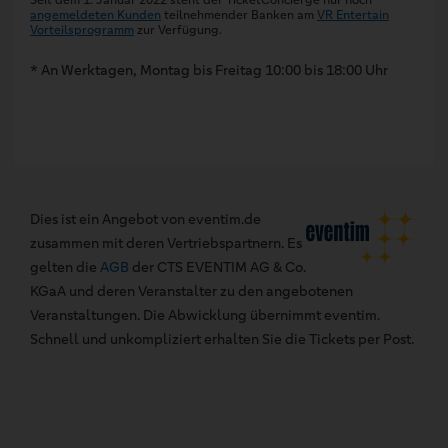
Seit dem 1. Januar 2022 steht der TicketConcierge nur noch
angemeldeten Kunden
teilnehmender Banken am
VR Entertain
Vorteilsprogramm
zur Verfügung.
* An Werktagen, Montag bis Freitag 10:00 bis 18:00 Uhr
Dies ist ein Angebot von eventim.de
zusammen mit deren Vertriebspartnern. Es
gelten die
AGB
der CTS EVENTIM AG & Co.
KGaA und deren Veranstalter zu den angebotenen
Veranstaltungen. Die Abwicklung übernimmt eventim.
Schnell und unkompliziert erhalten Sie die Tickets per Post.