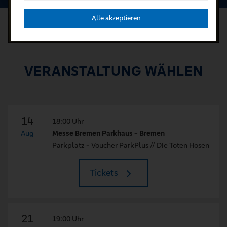
Alle akzeptieren
VERANSTALTUNG WÄHLEN
14
18:00 Uhr
Aug
Messe Bremen Parkhaus - Bremen
Parkplatz - Voucher ParkPlus // Die Toten Hosen
Tickets
21
19:00 Uhr