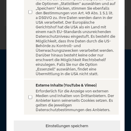
die Optionen „Statistiken“ auswählen und auf
„Speichern“ klicken, stimmen Sie ebenfalls
den Bestimmungen von Art. 49 Abs. 1 S.1 lit.
a DSGVO zu. Ihre Daten werden dann in der
USA verarbeitet. Der Europäische
Gerichtshof hat die USA als ein Land mit
einem nach EU-Standards unzureichenden
Datenschutzniveau eingestuft. Es besteht die
Möglichkeit, dass Ihre Daten durch die US-
Behörde zu Kontroll- und
Überwachungszwecken verarbeitet werden.
Darüber hinaus besteht keine oder nur
erschwert die Möglichkeit Rechtsbehelf
Über VR Entertain
einzulegen. Falls Sie nur die Option
„Essenziell“ auswählen, findet eine
Übermittlung in die USA nicht statt.
Herzlich willkommen auf VR Entertain, ein exklusiver Service
für alle Kunden der Volksbanken Raiffeisenbanken. Auf
Externe Inhalte (YouTube & Vimeo)
Erforderlich für die Anzeige von externen
unserem einzigartigen Portal finden Sie Tickets für
Medien und Inhalten von Drittanbietern. Der
atemberaubende Konzerte, Musicals und Shows, die
Anbieter kann seinerseits Cookies setzen. Es
gelten die jeweiligen
Fußball-Bundesliga sowie die Champions League und die
Datenschutzbestimmungen des Anbieters.
Europa League.
In Zusammenarbeit mit
Einstellungen speichern