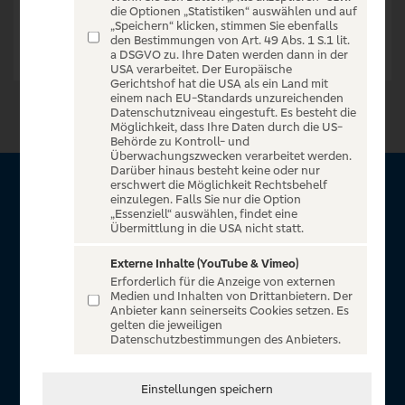
die Optionen „Statistiken“ auswählen und auf
„Speichern“ klicken, stimmen Sie ebenfalls
den Bestimmungen von Art. 49 Abs. 1 S.1 lit.
a DSGVO zu. Ihre Daten werden dann in der
USA verarbeitet. Der Europäische
Gerichtshof hat die USA als ein Land mit
einem nach EU-Standards unzureichenden
Datenschutzniveau eingestuft. Es besteht die
Möglichkeit, dass Ihre Daten durch die US-
Behörde zu Kontroll- und
Überwachungszwecken verarbeitet werden.
Darüber hinaus besteht keine oder nur
erschwert die Möglichkeit Rechtsbehelf
Über VR Entertain
einzulegen. Falls Sie nur die Option
„Essenziell“ auswählen, findet eine
Übermittlung in die USA nicht statt.
Herzlich willkommen auf VR Entertain, ein exklusiver Service
für alle Kunden der Volksbanken Raiffeisenbanken. Auf
Externe Inhalte (YouTube & Vimeo)
Erforderlich für die Anzeige von externen
unserem einzigartigen Portal finden Sie Tickets für
Medien und Inhalten von Drittanbietern. Der
atemberaubende Konzerte, Musicals und Shows, die
Anbieter kann seinerseits Cookies setzen. Es
gelten die jeweiligen
Fußball-Bundesliga sowie die Champions League und die
Datenschutzbestimmungen des Anbieters.
Europa League.
In Zusammenarbeit mit
Einstellungen speichern