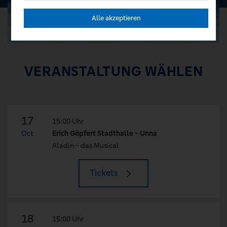
Alle akzeptieren
VERANSTALTUNG WÄHLEN
17
15:00 Uhr
Oct
Erich Göpfert Stadthalle - Unna
Aladin - das Musical
Tickets
18
15:00 Uhr