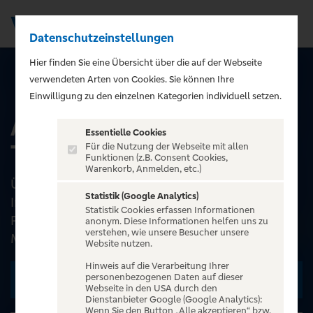
Datenschutzeinstellungen
Men
);">
Hier finden Sie eine Übersicht über die auf der Webseite
verwendeten Arten von Cookies. Sie können Ihre
ALLE EVENTS
Einwilligung zu den einzelnen Kategorien individuell setzen.
Aladin - das Musical |
Essentielle Cookies
Theater Liberi
Für die Nutzung der Webseite mit allen
Funktionen (z.B. Consent Cookies,
Warenkorb, Anmelden, etc.)
Über den Mut, das eigene Schicksal zu ändern:
Statistik (Google Analytics)
Im Musical-Highlight „Aladin“ taucht das
Statistik Cookies erfassen Informationen
Publikum ein in eine Welt voller Abenteuer und
anonym. Diese Informationen helfen uns zu
verstehen, wie unsere Besucher unsere
Magie. Eigens ko...
Website nutzen.
Hinweis auf die Verarbeitung Ihrer
personenbezogenen Daten auf dieser
Zu den Terminen
Webseite in den USA durch den
Dienstanbieter Google (Google Analytics):
Wenn Sie den Button „Alle akzeptieren“ bzw.