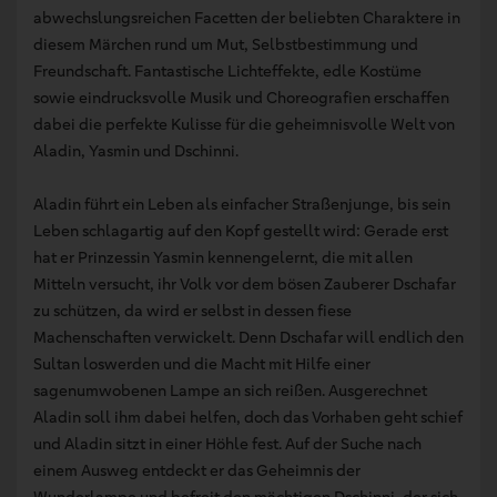
abwechslungsreichen Facetten der beliebten Charaktere in
diesem Märchen rund um Mut, Selbstbestimmung und
Freundschaft. Fantastische Lichteffekte, edle Kostüme
sowie eindrucksvolle Musik und Choreografien erschaffen
dabei die perfekte Kulisse für die geheimnisvolle Welt von
Aladin, Yasmin und Dschinni.
Aladin führt ein Leben als einfacher Straßenjunge, bis sein
Leben schlagartig auf den Kopf gestellt wird: Gerade erst
hat er Prinzessin Yasmin kennengelernt, die mit allen
Mitteln versucht, ihr Volk vor dem bösen Zauberer Dschafar
zu schützen, da wird er selbst in dessen fiese
Machenschaften verwickelt. Denn Dschafar will endlich den
Sultan loswerden und die Macht mit Hilfe einer
sagenumwobenen Lampe an sich reißen. Ausgerechnet
Aladin soll ihm dabei helfen, doch das Vorhaben geht schief
und Aladin sitzt in einer Höhle fest. Auf der Suche nach
einem Ausweg entdeckt er das Geheimnis der