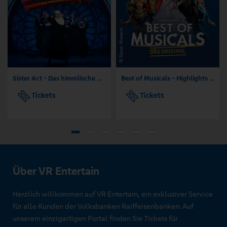
Sister Act - Das himmlische Musical
Best of Musicals - Highlights aus über 20 Musicals
Tickets
Tickets
Über VR Entertain
Herzlich willkommen auf VR Entertain, ein exklusiver Service
für alle Kunden der Volksbanken Raiffeisenbanken. Auf
unserem einzigartigen Portal finden Sie Tickets für