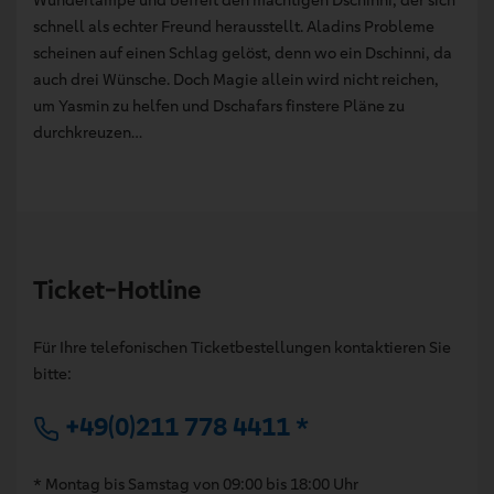
Wunderlampe und befreit den mächtigen Dschinni, der sich
schnell als echter Freund herausstellt. Aladins Probleme
scheinen auf einen Schlag gelöst, denn wo ein Dschinni, da
auch drei Wünsche. Doch Magie allein wird nicht reichen,
um Yasmin zu helfen und Dschafars finstere Pläne zu
durchkreuzen…
Ticket-Hotline
Für Ihre telefonischen Ticketbestellungen kontaktieren Sie
bitte:
+49(0)211 778 4411 *
* Montag bis Samstag von 09:00 bis 18:00 Uhr