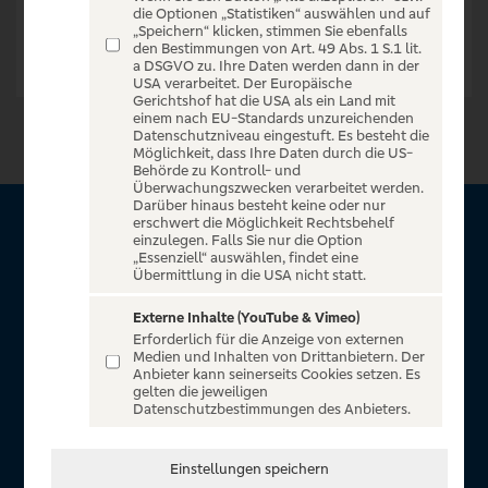
die Optionen „Statistiken“ auswählen und auf
„Speichern“ klicken, stimmen Sie ebenfalls
den Bestimmungen von Art. 49 Abs. 1 S.1 lit.
a DSGVO zu. Ihre Daten werden dann in der
USA verarbeitet. Der Europäische
Gerichtshof hat die USA als ein Land mit
einem nach EU-Standards unzureichenden
Datenschutzniveau eingestuft. Es besteht die
Möglichkeit, dass Ihre Daten durch die US-
Behörde zu Kontroll- und
Überwachungszwecken verarbeitet werden.
Darüber hinaus besteht keine oder nur
erschwert die Möglichkeit Rechtsbehelf
Über VR Entertain
einzulegen. Falls Sie nur die Option
„Essenziell“ auswählen, findet eine
Übermittlung in die USA nicht statt.
Herzlich willkommen auf VR Entertain, ein exklusiver Service
für alle Kunden der Volksbanken Raiffeisenbanken. Auf
Externe Inhalte (YouTube & Vimeo)
Erforderlich für die Anzeige von externen
unserem einzigartigen Portal finden Sie Tickets für
Medien und Inhalten von Drittanbietern. Der
atemberaubende Konzerte, Musicals und Shows, die
Anbieter kann seinerseits Cookies setzen. Es
gelten die jeweiligen
Fußball-Bundesliga sowie die Champions League und die
Datenschutzbestimmungen des Anbieters.
Europa League.
In Zusammenarbeit mit
Einstellungen speichern