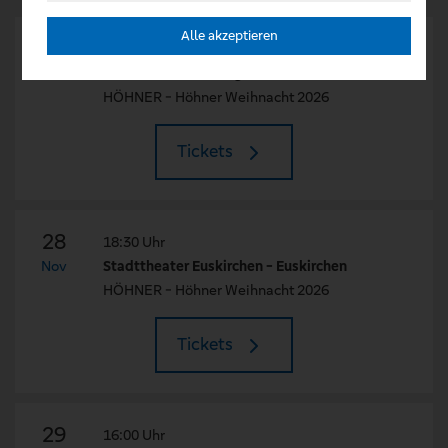
Alle akzeptieren
27
19:30 Uhr
Nov
NEW Box - Mönchengladbach
HÖHNER - Höhner Weihnacht 2026
Tickets
28
18:30 Uhr
Nov
Stadttheater Euskirchen - Euskirchen
HÖHNER - Höhner Weihnacht 2026
Tickets
29
16:00 Uhr