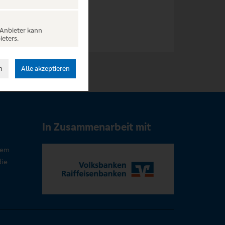
 Anbieter kann
ieters.
n
Alle akzeptieren
In Zusammenarbeit mit
rem
die