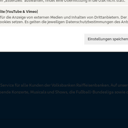
on „Essenziell“ auswählen, findet eine Übermittlung in die USA nicht statt.
lte (YouTube & Vimeo)
 für die Anzeige von externen Medien und Inhalten von Drittanbietern. Der
Cookies setzen. Es gelten die jeweiligen Datenschutzbestimmungen des Anb
Einstellungen speicher
r Service für alle Kunden der Volksbanken Raiffeisenbanken. Auf unse
aubende Konzerte, Musicals und Shows, die Fußball-Bundesliga sowie 