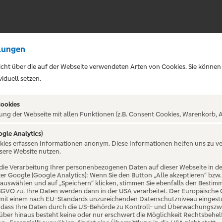
lungen
sicht über die auf der Webseite verwendeten Arten von Cookies. Sie können
iduell setzen.
Cookies
ung der Webseite mit allen Funktionen (z.B. Consent Cookies, Warenkorb, A
ogle Analytics)
ALTUNG NICHT GEFUNDE
okies erfassen Informationen anonym. Diese Informationen helfen uns zu v
sere Website nutzen.
die Verarbeitung Ihrer personenbezogenen Daten auf dieser Webseite in 
er Google (Google Analytics): Wenn Sie den Button „Alle akzeptieren“ bzw.
“ auswählen und auf „Speichern“ klicken, stimmen Sie ebenfalls den Bestim
 DSGVO zu. Ihre Daten werden dann in der USA verarbeitet. Der Europäische
 mit einem nach EU-Standards unzureichenden Datenschutzniveau eingestuf
, dass Ihre Daten durch die US-Behörde zu Kontroll- und Überwachungszw
ber hinaus besteht keine oder nur erschwert die Möglichkeit Rechtsbehelf 