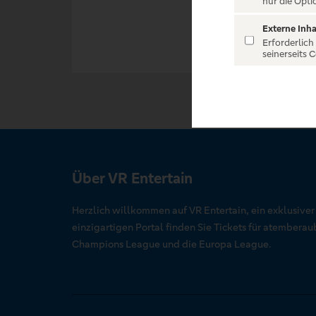
nur die Opti
Externe Inha
Erforderlich
seinerseits 
Über VR Entertain
Herzlich willkommen auf VR Entertain, ein exklusive
einzigartigen Portal finden Sie Tickets für atember
Champions League und die Europa League.