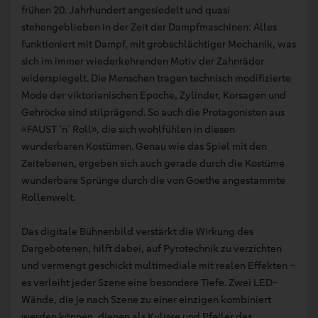
frühen 20. Jahrhundert angesiedelt und quasi
stehengeblieben in der Zeit der Dampfmaschinen: Alles
funktioniert mit Dampf, mit grobschlächtiger Mechanik, was
sich im immer wiederkehrenden Motiv der Zahnräder
widerspiegelt. Die Menschen tragen technisch modifizierte
Mode der viktorianischen Epoche, Zylinder, Korsagen und
Gehröcke sind stilprägend. So auch die Protagonisten aus
«FAUST ´n´ Roll», die sich wohlfühlen in diesen
wunderbaren Kostümen. Genau wie das Spiel mit den
Zeitebenen, ergeben sich auch gerade durch die Kostüme
wunderbare Sprünge durch die von Goethe angestammte
Rollenwelt.
Das digitale Bühnenbild verstärkt die Wirkung des
Dargebotenen, hilft dabei, auf Pyrotechnik zu verzichten
und vermengt geschickt multimediale mit realen Effekten –
es verleiht jeder Szene eine besondere Tiefe. Zwei LED-
Wände, die je nach Szene zu einer einzigen kombiniert
werden können, dienen als Kulisse und Pfeiler des