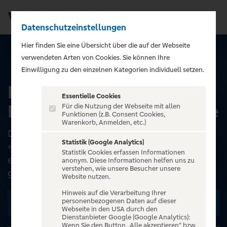
Datenschutzeinstellungen
Men
);">
Hier finden Sie eine Übersicht über die auf der Webseite
verwendeten Arten von Cookies. Sie können Ihre
ALLE EVENTS
Einwilligung zu den einzelnen Kategorien individuell setzen.
Faust'n'Roll -
Essentielle Cookies
Rocktheater nach Goethe
Für die Nutzung der Webseite mit allen
Funktionen (z.B. Consent Cookies,
Warenkorb, Anmelden, etc.)
Der FAUST-Stoff ist Jahrhunderte alt. Der
Statistik (Google Analytics)
«FAUST» von Johann Wolfgang von Goethe ist
Statistik Cookies erfassen Informationen
ein Universum deutscher Dichtkunst und lässt
anonym. Diese Informationen helfen uns zu
verstehen, wie unsere Besucher unsere
genügend Raum für Mo...
Website nutzen.
Hinweis auf die Verarbeitung Ihrer
personenbezogenen Daten auf dieser
Zu den Terminen
Webseite in den USA durch den
Dienstanbieter Google (Google Analytics):
Wenn Sie den Button „Alle akzeptieren“ bzw.