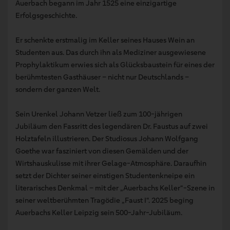
Auerbach begann im Jahr 1525 eine einzigartige
Erfolgsgeschichte.
Er schenkte erstmalig im Keller seines Hauses Wein an
Studenten aus. Das durch ihn als Mediziner ausgewiesene
Prophylaktikum erwies sich als Glücksbaustein für eines der
berühmtesten Gasthäuser – nicht nur Deutschlands –
sondern der ganzen Welt.
Sein Urenkel Johann Vetzer ließ zum 100-jährigen
Jubiläum den Fassritt des legendären Dr. Faustus auf zwei
Holztafeln illustrieren. Der Studiosus Johann Wolfgang
Goethe war fasziniert von diesen Gemälden und der
Wirtshauskulisse mit ihrer Gelage-Atmosphäre. Daraufhin
setzt der Dichter seiner einstigen Studentenkneipe ein
literarisches Denkmal – mit der „Auerbachs Keller“-Szene in
seiner weltberühmten Tragödie „Faust I“. 2025 beging
Auerbachs Keller Leipzig sein 500-Jahr-Jubiläum.