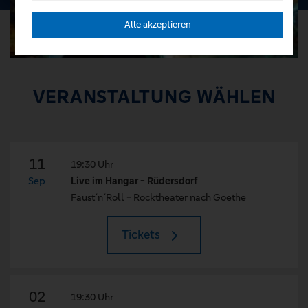
Alle akzeptieren
VERANSTALTUNG WÄHLEN
11
19:30 Uhr
Sep
Live im Hangar - Rüdersdorf
Faust´n´Roll - Rocktheater nach Goethe
Tickets
02
19:30 Uhr