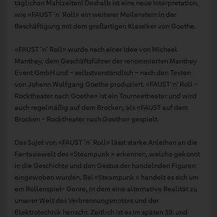
täglichen Mahlzeiten! Deshalb ist eine neue Interpretation,
wie «FAUST ´n´ Roll» ein weiterer Meilenstein in der
Beschäftigung mit dem großartigen Klassiker von Goethe.
«FAUST ´n´ Roll» wurde nach einer Idee von Michael
Manthey, dem Geschäftsführer der renommierten Manthey
Event GmbH und – selbstverständlich – nach den Texten
von Johann Wolfgang Goethe produziert. «FAUST 'n' Roll -
Rocktheater nach Goethe» ist ein Tourneetheater und wird
auch regelmäßig auf dem Brocken, als «FAUST auf dem
Brocken - Rocktheater nach Goethe» gespielt.
Das Sujet von «FAUST ´n´ Roll» lässt starke Anleihen an die
Fantasiewelt des «Steampunk » erkennen, welche gekonnt
in die Geschichte und den Gestus der handelnden Figuren
eingewoben wurden. Bei «Steampunk » handelt es sich um
ein Rollenspiel- Genre, in dem eine alternative Realität zu
unserer Welt des Verbrennungsmotors und der
Elektrotechnik herrscht. Zeitlich ist es im späten 19. und