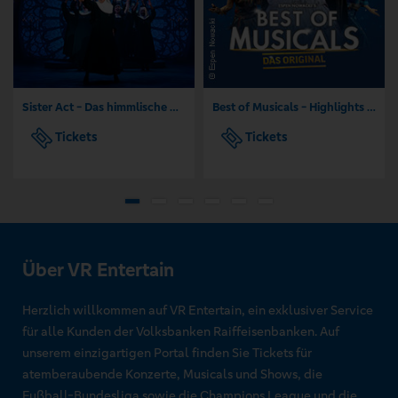
Sister Act - Das himmlische Musical
Best of Musicals - Highlights aus über 20 Musicals
Tickets
Tickets
Über VR Entertain
Herzlich willkommen auf VR Entertain, ein exklusiver Service
für alle Kunden der Volksbanken Raiffeisenbanken. Auf
unserem einzigartigen Portal finden Sie Tickets für
atemberaubende Konzerte, Musicals und Shows, die
Fußball-Bundesliga sowie die Champions League und die