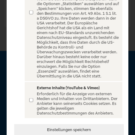
die Optionen „Statistiken“ auswählen und auf
„Speichern“ klicken, stimmen Sie ebenfalls
den Bestimmungen von Art. 49 Abs. 1 S.1 lit.
a DSGVO zu. Ihre Daten werden dann in der
USA verarbeitet. Der Europäische
Gerichtshof hat die USA als ein Land mit
einem nach EU-Standards unzureichenden
Datenschutzniveau eingestuft. Es besteht die
Möglichkeit, dass Ihre Daten durch die US-
Behörde zu Kontroll- und
Überwachungszwecken verarbeitet werden.
Darüber hinaus besteht keine oder nur
erschwert die Möglichkeit Rechtsbehelf
Über VR Entertain
einzulegen. Falls Sie nur die Option
„Essenziell“ auswählen, findet eine
Übermittlung in die USA nicht statt.
Herzlich willkommen auf VR Entertain, ein exklusiver Service
für alle Kunden der Volksbanken Raiffeisenbanken. Auf
Externe Inhalte (YouTube & Vimeo)
Erforderlich für die Anzeige von externen
unserem einzigartigen Portal finden Sie Tickets für
Medien und Inhalten von Drittanbietern. Der
atemberaubende Konzerte, Musicals und Shows, die
Anbieter kann seinerseits Cookies setzen. Es
gelten die jeweiligen
Fußball-Bundesliga sowie die Champions League und die
Datenschutzbestimmungen des Anbieters.
Europa League.
In Zusammenarbeit mit
Einstellungen speichern