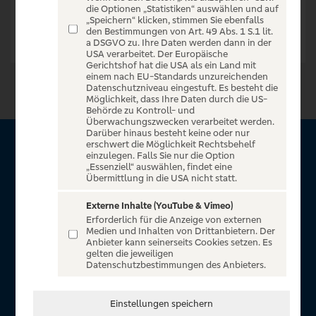
die Optionen „Statistiken“ auswählen und auf
„Speichern“ klicken, stimmen Sie ebenfalls
den Bestimmungen von Art. 49 Abs. 1 S.1 lit.
a DSGVO zu. Ihre Daten werden dann in der
USA verarbeitet. Der Europäische
Gerichtshof hat die USA als ein Land mit
einem nach EU-Standards unzureichenden
Datenschutzniveau eingestuft. Es besteht die
Möglichkeit, dass Ihre Daten durch die US-
Behörde zu Kontroll- und
Überwachungszwecken verarbeitet werden.
Darüber hinaus besteht keine oder nur
erschwert die Möglichkeit Rechtsbehelf
Über VR Entertain
einzulegen. Falls Sie nur die Option
„Essenziell“ auswählen, findet eine
Übermittlung in die USA nicht statt.
Herzlich willkommen auf VR Entertain, ein exklusiver Service
für alle Kunden der Volksbanken Raiffeisenbanken. Auf
Externe Inhalte (YouTube & Vimeo)
Erforderlich für die Anzeige von externen
unserem einzigartigen Portal finden Sie Tickets für
Medien und Inhalten von Drittanbietern. Der
atemberaubende Konzerte, Musicals und Shows, die
Anbieter kann seinerseits Cookies setzen. Es
gelten die jeweiligen
Fußball-Bundesliga sowie die Champions League und die
Datenschutzbestimmungen des Anbieters.
Europa League.
In Zusammenarbeit mit
Einstellungen speichern