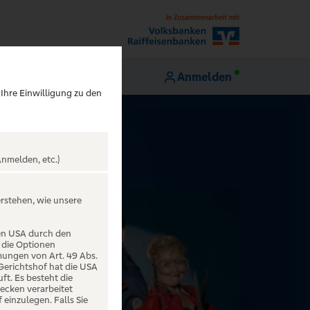
Anmelden
 Ihre Einwilligung zu den
nmelden, etc.)
erstehen, wie unsere
den USA durch den
 die Optionen
mungen von Art. 49 Abs.
 Gerichtshof hat die USA
t. Es besteht die
ecken verarbeitet
einzulegen. Falls Sie