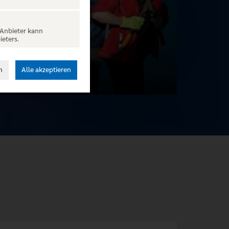
 Anbieter kann
ieters.
n
Alle akzeptieren