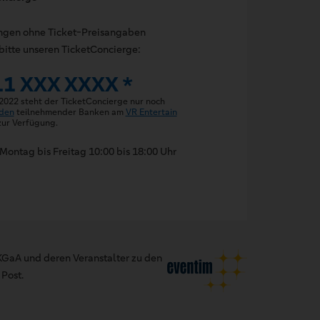
ungen ohne Ticket-Preisangaben
bitte unseren TicketConcierge:
11 XXX XXXX *
 2022 steht der TicketConcierge nur noch
den
teilnehmender Banken am
VR Entertain
ur Verfügung.
Montag bis Freitag 10:00 bis 18:00 Uhr
GaA und deren Veranstalter zu den
Post.