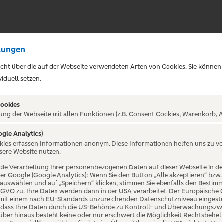
lungen
sicht über die auf der Webseite verwendeten Arten von Cookies. Sie können
iduell setzen.
Cookies
ung der Webseite mit allen Funktionen (z.B. Consent Cookies, Warenkorb, A
ogle Analytics)
okies erfassen Informationen anonym. Diese Informationen helfen uns zu v
skeule - Nur
sere Website nutzen.
die Verarbeitung Ihrer personenbezogenen Daten auf dieser Webseite in 
er Google (Google Analytics): Wenn Sie den Button „Alle akzeptieren“ bzw.
omm' in'
“ auswählen und auf „Speichern“ klicken, stimmen Sie ebenfalls den Bestim
 DSGVO zu. Ihre Daten werden dann in der USA verarbeitet. Der Europäische
 mit einem nach EU-Standards unzureichenden Datenschutzniveau eingestuf
, dass Ihre Daten durch die US-Behörde zu Kontroll- und Überwachungszw
ber hinaus besteht keine oder nur erschwert die Möglichkeit Rechtsbehelf 