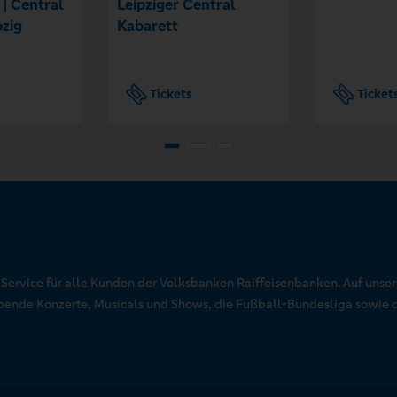
 | Central
Leipziger Central
pzig
Kabarett
Tickets
Ticket
r Service für alle Kunden der Volksbanken Raiffeisenbanken. Auf unse
aubende Konzerte, Musicals und Shows, die Fußball-Bundesliga sowie 