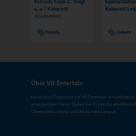
Schuch, Felix C. Voigt
Spezialitäten
u. a. | Kabarett
Kabarett Lei
Academixer
Tickets
Tickets
Über VR Entertain
Herzlich willkommen auf VR Entertain, ein exklusive
einzigartigen Portal finden Sie Tickets für atember
Champions League und die Europa League.