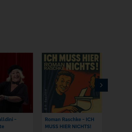
lldini -
Roman Raschke - ICH
Meigl H
te
MUSS HIER NICHTS!
of