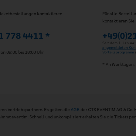
 Ticketbestellungen kontaktieren
Für alle Bestell
kontaktieren Sie 
1 778 4411 *
+49(0)2
Seit dem 1. Januar
angemeldeten Kun
on 09:00 bis 18:00 Uhr
Vorteilsprogramm
z
* An Werktagen, 
ren Vertriebspartnern. Es gelten die
AGB
der CTS EVENTIM AG & Co. K
mt eventim. Schnell und unkompliziert erhalten Sie die Tickets per 