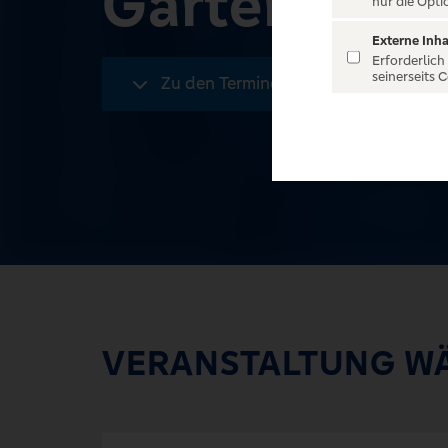
Garten
nur die Opti
Externe Inha
Erforderlich
seinerseits 
Zu den Terminen
VERANSTALTUNG W