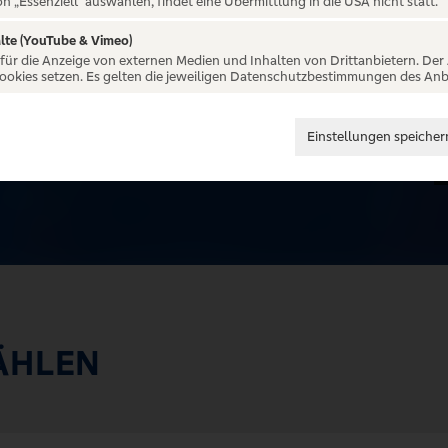
on „Essenziell“ auswählen, findet eine Übermittlung in die USA nicht statt.
lte (YouTube & Vimeo)
 für die Anzeige von externen Medien und Inhalten von Drittanbietern. Der
Cookies setzen. Es gelten die jeweiligen Datenschutzbestimmungen des Anb
Einstellungen speicher
ÄHLEN