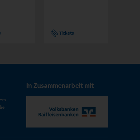
s
Tickets
Tic
In Zusammenarbeit mit
rem
die