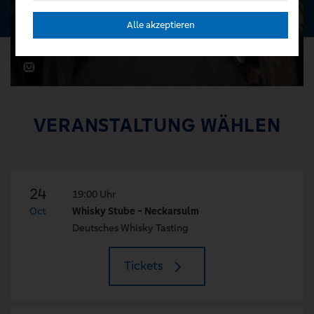
Alle akzeptieren
VERANSTALTUNG WÄHLEN
24
19:00 Uhr
Oct
Whisky Stube - Neckarsulm
Deutsches Whisky Tasting
Tickets