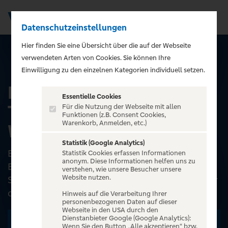
Datenschutzeinstellungen
Men
);">
Hier finden Sie eine Übersicht über die auf der Webseite
verwendeten Arten von Cookies. Sie können Ihre
ALLE EVENTS
Einwilligung zu den einzelnen Kategorien individuell setzen.
Deutsches Whisky
Essentielle Cookies
Tasting in Neckarsulm /
Für die Nutzung der Webseite mit allen
Funktionen (z.B. Consent Cookies,
Warenkorb, Anmelden, etc.)
Whisky Stube
Statistik (Google Analytics)
Entdecke die Welt des Deutschen Whiskys – Ein
Statistik Cookies erfassen Informationen
anonym. Diese Informationen helfen uns zu
Erlebnis für alle Sinne!In diesem besonderen
verstehen, wie unsere Besucher unsere
Website nutzen.
Seminar zu deutschem Whisky wird mehr als nur
deine Zunge i...
Hinweis auf die Verarbeitung Ihrer
personenbezogenen Daten auf dieser
Webseite in den USA durch den
Dienstanbieter Google (Google Analytics):
Zu den Terminen
Wenn Sie den Button „Alle akzeptieren“ bzw.