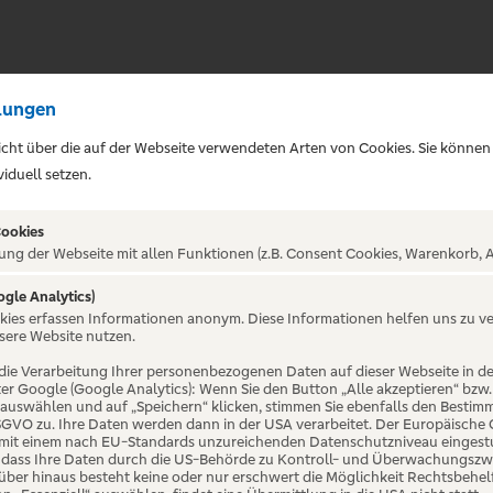
lungen
sicht über die auf der Webseite verwendeten Arten von Cookies. Sie können
iduell setzen.
Cookies
ung der Webseite mit allen Funktionen (z.B. Consent Cookies, Warenkorb, A
ogle Analytics)
okies erfassen Informationen anonym. Diese Informationen helfen uns zu v
Night,
sere Website nutzen.
die Verarbeitung Ihrer personenbezogenen Daten auf dieser Webseite in 
er Google (Google Analytics): Wenn Sie den Button „Alle akzeptieren“ bzw.
nen Tanzen |
“ auswählen und auf „Speichern“ klicken, stimmen Sie ebenfalls den Bestim
 DSGVO zu. Ihre Daten werden dann in der USA verarbeitet. Der Europäische
 mit einem nach EU-Standards unzureichenden Datenschutzniveau eingestuf
, dass Ihre Daten durch die US-Behörde zu Kontroll- und Überwachungszw
ber hinaus besteht keine oder nur erschwert die Möglichkeit Rechtsbehelf 