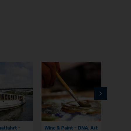
alfahrt -
Wine & Paint - DNA. Art
Rundum 