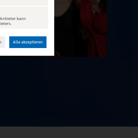
 Anbieter kann
ieters.
n
Alle akzeptieren