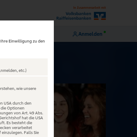
Anmelden
 Ihre Einwilligung zu den
nmelden, etc.)
erstehen, wie unsere
den USA durch den
 die Optionen
mungen von Art. 49 Abs.
 Gerichtshof hat die USA
t. Es besteht die
ecken verarbeitet
einzulegen. Falls Sie