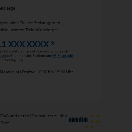
oncierge
ungen ohne Ticket-Preisangaben
bitte unseren TicketConcierge:
11 XXX XXXX *
 2022 steht der TicketConcierge nur noch
den
teilnehmender Banken am
VR Entertain
ur Verfügung.
Montag bis Freitag 10:00 bis 18:00 Uhr
GaA und deren Veranstalter zu den
Post.