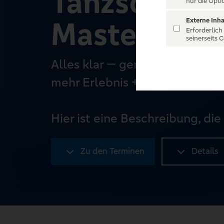
Tanzschule 
nur die Opti
Mastery
Externe Inha
Erforderlich
seinerseits 
Alles klar — genau die Richtung
mehr Erlebnis + Emotion + soz
Hier ist eine Beschreibung, die 
Zu den Terminen
Details