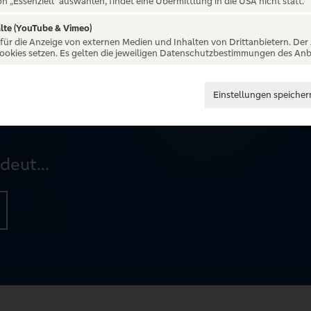
Salsa Bachata
on „Essenziell“ auswählen, findet eine Übermittlung in die USA nicht statt.
lte (YouTube & Vimeo)
 für die Anzeige von externen Medien und Inhalten von Drittanbietern. Der
Cookies setzen. Es gelten die jeweiligen Datenschutzbestimmungen des Anb
 ist stark. Weniger „Tanzen gehen“,
Einstellungen speicher
iale Verbindung.
deut...