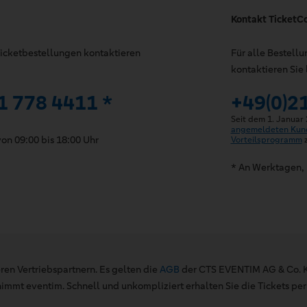
Kontakt TicketC
 Ticketbestellungen kontaktieren
Für alle Bestell
kontaktieren Sie 
1 778 4411 *
+49(0)2
Seit dem 1. Januar
angemeldeten Kun
on 09:00 bis 18:00 Uhr
Vorteilsprogramm
z
* An Werktagen, 
ren Vertriebspartnern. Es gelten die
AGB
der CTS EVENTIM AG & Co. K
mt eventim. Schnell und unkompliziert erhalten Sie die Tickets per 