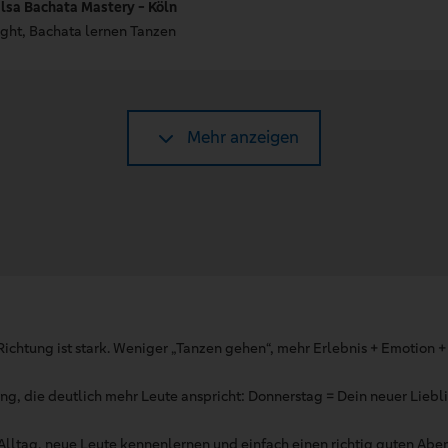
lsa Bachata Mastery - Köln
ght, Bachata lernen Tanzen
Mehr anzeigen
Richtung ist stark. Weniger „Tanzen gehen“, mehr Erlebnis + Emotion +
ung, die deutlich mehr Leute anspricht: Donnerstag = Dein neuer Lieb
 Alltag, neue Leute kennenlernen und einfach einen richtig guten Ab