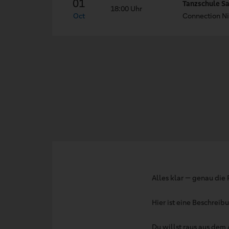
01
Tanzschule Sa
18:00 Uhr
Oct
Connection Ni
Alles klar — genau die 
Hier ist eine Beschreib
Du willst raus aus dem