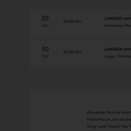
30
LANXESS aren
20:00 Uhr
Oct
Alexander Mar
30
LANXESS aren
20:00 Uhr
Oct
Loge / Premiu
Alexander Marcus feier
Fiebertraum, das ist di
Song" und "Hundi" bis 