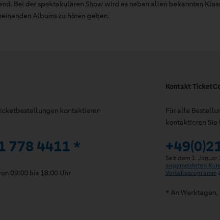
end. Bei der spektakulären Show wird es neben allen bekannten Klas
cheinenden Albums zu hören geben.
Kontakt TicketC
 Ticketbestellungen kontaktieren
Für alle Bestell
kontaktieren Sie 
1 778 4411 *
+49(0)2
Seit dem 1. Januar
angemeldeten Kun
on 09:00 bis 18:00 Uhr
Vorteilsprogramm
z
* An Werktagen, 