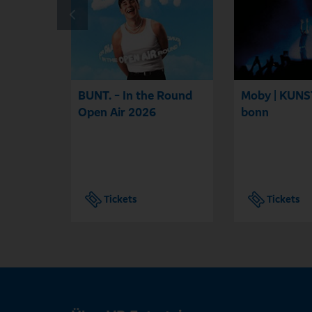
BUNT. - In the Round
Moby | KUN
Open Air 2026
bonn
Tickets
Tickets