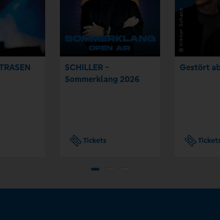
STRASEN
SCHILLER -
Gestört ab
Sommerklang 2026
Tickets
Ticket