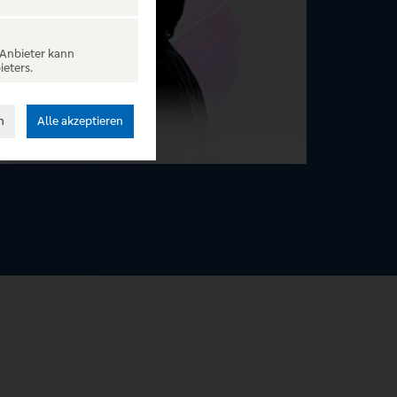
 Anbieter kann
ieters.
n
Alle akzeptieren