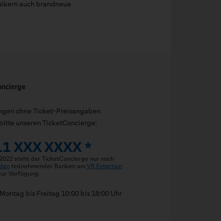
sikern auch brandneue
oncierge
ungen ohne Ticket-Preisangaben
bitte unseren TicketConcierge:
11 XXX XXXX *
 2022 steht der TicketConcierge nur noch
den
teilnehmender Banken am
VR Entertain
ur Verfügung.
Montag bis Freitag 10:00 bis 18:00 Uhr