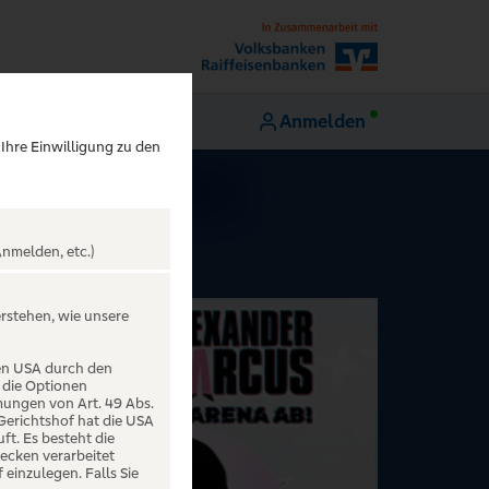
Anmelden
 Ihre Einwilligung zu den
nmelden, etc.)
erstehen, wie unsere
den USA durch den
 die Optionen
mungen von Art. 49 Abs.
 Gerichtshof hat die USA
t. Es besteht die
ecken verarbeitet
einzulegen. Falls Sie