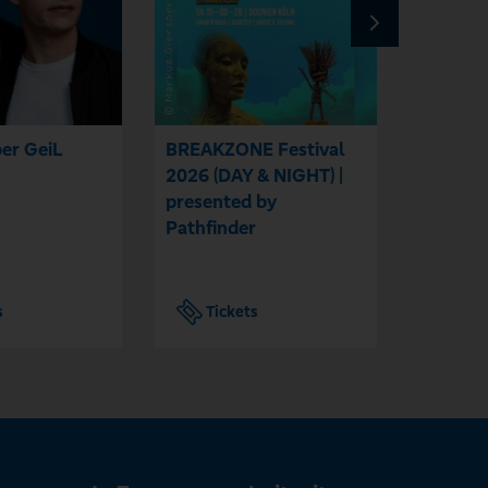
er GeiL
BREAKZONE Festival
Twerk D
2026 (DAY & NIGHT) |
presented by
Pathfinder
s
Tickets
Tic