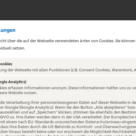
lungen
sicht über die auf der Webseite verwendeten Arten von Cookies. Sie können
iduell setzen.
Cookies
ung der Webseite mit allen Funktionen (z.B. Consent Cookies, Warenkorb, A
ogle Analytics)
okies erfassen Informationen anonym. Diese Informationen helfen uns zu v
arcus | 20
sere Website nutzen.
die Verarbeitung Ihrer personenbezogenen Daten auf dieser Webseite in 
er Google (Google Analytics): Wenn Sie den Button „Alle akzeptieren“ bzw.
SST DIE ARENA
“ auswählen und auf „Speichern“ klicken, stimmen Sie ebenfalls den Bestim
 DSGVO zu. Ihre Daten werden dann in der USA verarbeitet. Der Europäische
 mit einem nach EU-Standards unzureichenden Datenschutzniveau eingestuf
, dass Ihre Daten durch die US-Behörde zu Kontroll- und Überwachungszw
ber hinaus besteht keine oder nur erschwert die Möglichkeit Rechtsbehelf 