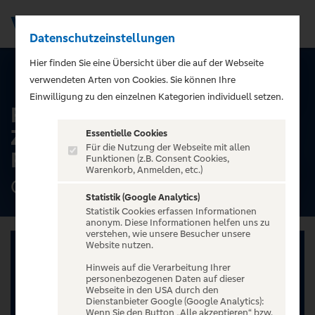
Datenschutzeinstellungen
Men
);">
Hier finden Sie eine Übersicht über die auf der Webseite
ALLE TERMINE
verwendeten Arten von Cookies. Sie können Ihre
Einwilligung zu den einzelnen Kategorien individuell setzen.
Filmmusik LIVE - von Hans
Zimmer bis John Williams -
Essentielle Cookies
Für die Nutzung der Webseite mit allen
Philharmonie Leipzig
Funktionen (z.B. Consent Cookies,
Warenkorb, Anmelden, etc.)
Gewandhaus zu Leipzig, Leipzig
Statistik (Google Analytics)
Statistik Cookies erfassen Informationen
anonym. Diese Informationen helfen uns zu
verstehen, wie unsere Besucher unsere
Website nutzen.
Hinweis auf die Verarbeitung Ihrer
personenbezogenen Daten auf dieser
Webseite in den USA durch den
Dienstanbieter Google (Google Analytics):
Wenn Sie den Button „Alle akzeptieren“ bzw.