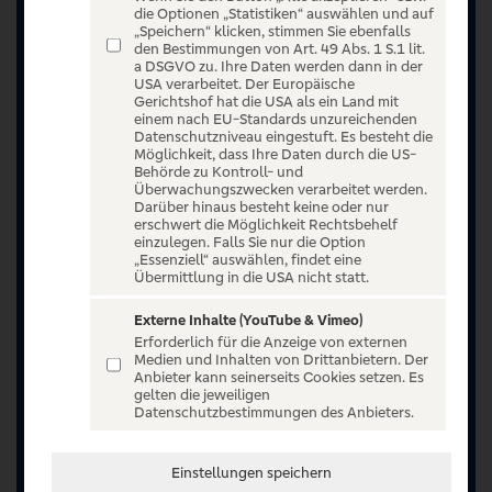
die Optionen „Statistiken“ auswählen und auf
„Speichern“ klicken, stimmen Sie ebenfalls
den Bestimmungen von Art. 49 Abs. 1 S.1 lit.
a DSGVO zu. Ihre Daten werden dann in der
USA verarbeitet. Der Europäische
Gerichtshof hat die USA als ein Land mit
einem nach EU-Standards unzureichenden
Datenschutzniveau eingestuft. Es besteht die
Möglichkeit, dass Ihre Daten durch die US-
Behörde zu Kontroll- und
Überwachungszwecken verarbeitet werden.
Darüber hinaus besteht keine oder nur
erschwert die Möglichkeit Rechtsbehelf
einzulegen. Falls Sie nur die Option
„Essenziell“ auswählen, findet eine
Übermittlung in die USA nicht statt.
Externe Inhalte (YouTube & Vimeo)
Erforderlich für die Anzeige von externen
Medien und Inhalten von Drittanbietern. Der
Anbieter kann seinerseits Cookies setzen. Es
Jetzt anmelden oder registrieren
gelten die jeweiligen
Datenschutzbestimmungen des Anbieters.
Unser Ticketangebot ist exklusiv Kunden der
Volksbanken Raiffeisenbanken vorbehalten.
Einstellungen speichern
Registrieren Sie sich jetzt auf VR Entertain.