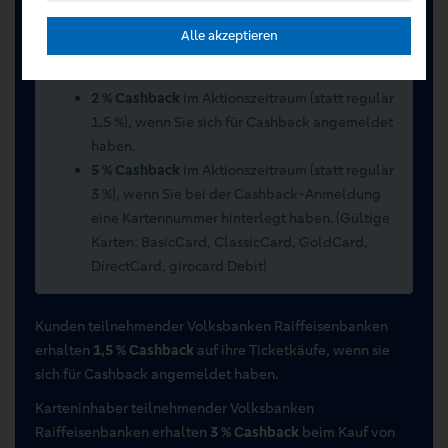
Alle akzeptieren
Sommerwochen 2026 vom 15.07.2026 bis
15.09.2026
2 % Cashback
im Aktionszeitraum (statt regulär
1,5 %), wenn Sie sich für Cashback angemeldet
haben.
5 % Cashback
im Aktionszeitraum (statt regulär
3 %), wenn Sie bei der Cashback-Anmeldung
eine Kartennummer hinterlegt haben. (Gültige
Karten: BasicCard, ClassicCard, GoldCard,
DirectCard, girocard Debit)
Kunden teilnehmender Volksbanken Raiffeisenbanken
erhalten
1,5 % Cashback
auf ihre Ticketkäufe, wenn sie
sich für Cashback angemeldet haben.
Karteninhaber teilnehmender Volksbanken
Raiffeisenbanken erhalten
3 % Cashback
beim Kauf von