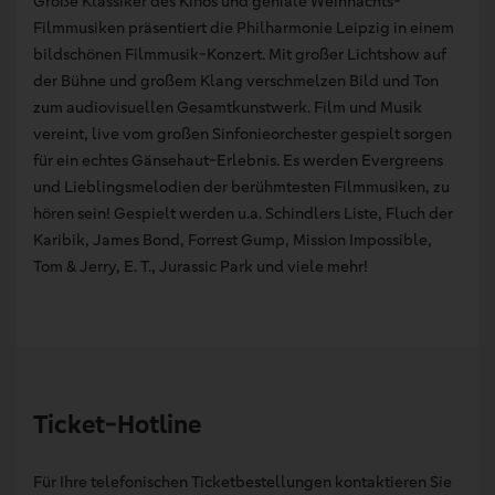
Große Klassiker des Kinos und geniale Weihnachts-
Filmmusiken präsentiert die Philharmonie Leipzig in einem
bildschönen Filmmusik-Konzert. Mit großer Lichtshow auf
der Bühne und großem Klang verschmelzen Bild und Ton
zum audiovisuellen Gesamtkunstwerk. Film und Musik
vereint, live vom großen Sinfonieorchester gespielt sorgen
für ein echtes Gänsehaut-Erlebnis. Es werden Evergreens
und Lieblingsmelodien der berühmtesten Filmmusiken, zu
hören sein! Gespielt werden u.a. Schindlers Liste, Fluch der
Karibik, James Bond, Forrest Gump, Mission Impossible,
Tom & Jerry, E. T., Jurassic Park und viele mehr!
Ticket-Hotline
Für Ihre telefonischen Ticketbestellungen kontaktieren Sie