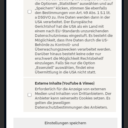
die Optionen „Statistiken“ auswählen und auf
„Speichern“ klicken, stimmen Sie ebenfalls
den Bestimmungen von Art. 49 Abs. 1 S.1 lit.
a DSGVO zu. Ihre Daten werden dann in der
USA verarbeitet. Der Europäische
Gerichtshof hat die USA als ein Land mit
einem nach EU-Standards unzureichenden
Datenschutzniveau eingestuft. Es besteht die
Möglichkeit, dass Ihre Daten durch die US-
Behörde zu Kontroll- und
Überwachungszwecken verarbeitet werden.
Darüber hinaus besteht keine oder nur
erschwert die Möglichkeit Rechtsbehelf
einzulegen. Falls Sie nur die Option
„Essenziell“ auswählen, findet eine
Übermittlung in die USA nicht statt.
Externe Inhalte (YouTube & Vimeo)
Erforderlich für die Anzeige von externen
Medien und Inhalten von Drittanbietern. Der
Anbieter kann seinerseits Cookies setzen. Es
gelten die jeweiligen
Jetzt anmelden oder registrieren
Datenschutzbestimmungen des Anbieters.
Unser Ticketangebot ist exklusiv Kunden der
Einstellungen speichern
Volksbanken Raiffeisenbanken vorbehalten.