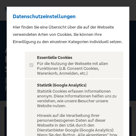
Datenschutzeinstellungen
Men
);">
Hier finden Sie eine Übersicht über die auf der Webseite
ALLE TERMINE
verwendeten Arten von Cookies. Sie können Ihre
Einwilligung zu den einzelnen Kategorien individuell setzen.
Alster-Rundfahrt mit
Rondeelteich - Dampfschiff
Essentielle Cookies
Für die Nutzung der Webseite mit allen
ST. GEORG - 2025
Funktionen (z.B. Consent Cookies,
Warenkorb, Anmelden, etc.)
Dampfschiff ''ST.GEORG'',
Statistik (Google Analytics)
Hamburg
Statistik Cookies erfassen Informationen
anonym. Diese Informationen helfen uns zu
verstehen, wie unsere Besucher unsere
Website nutzen.
Hinweis auf die Verarbeitung Ihrer
personenbezogenen Daten auf dieser
Webseite in den USA durch den
Dienstanbieter Google (Google Analytics):
Wenn Sie den Button „Alle akzeptieren“ bzw.