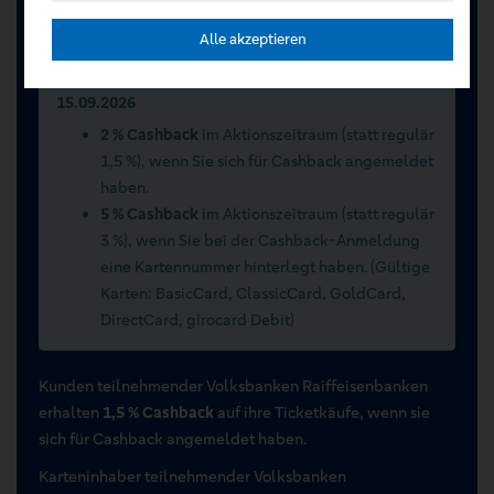
Registrieren Sie sich jetzt auf VR Entertain.
Alle akzeptieren
Sommerwochen 2026 vom 15.07.2026 bis
15.09.2026
2 % Cashback
im Aktionszeitraum (statt regulär
1,5 %), wenn Sie sich für Cashback angemeldet
haben.
5 % Cashback
im Aktionszeitraum (statt regulär
3 %), wenn Sie bei der Cashback-Anmeldung
eine Kartennummer hinterlegt haben. (Gültige
Karten: BasicCard, ClassicCard, GoldCard,
DirectCard, girocard Debit)
Kunden teilnehmender Volksbanken Raiffeisenbanken
erhalten
1,5 % Cashback
auf ihre Ticketkäufe, wenn sie
sich für Cashback angemeldet haben.
Karteninhaber teilnehmender Volksbanken