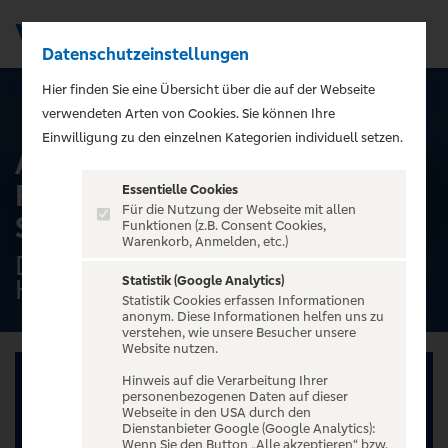
Datenschutzeinstellungen
Men
);">
Hier finden Sie eine Übersicht über die auf der Webseite
ALLE TERMINE
verwendeten Arten von Cookies. Sie können Ihre
Einwilligung zu den einzelnen Kategorien individuell setzen.
Alster-Rundfahrt mit
Rondeelteich - Dampfschiff
Essentielle Cookies
Für die Nutzung der Webseite mit allen
ST. GEORG - 2025
Funktionen (z.B. Consent Cookies,
Warenkorb, Anmelden, etc.)
Dampfschiff ''ST.GEORG'',
Statistik (Google Analytics)
Hamburg
Statistik Cookies erfassen Informationen
anonym. Diese Informationen helfen uns zu
verstehen, wie unsere Besucher unsere
Website nutzen.
Hinweis auf die Verarbeitung Ihrer
personenbezogenen Daten auf dieser
Webseite in den USA durch den
Dienstanbieter Google (Google Analytics):
Wenn Sie den Button „Alle akzeptieren“ bzw.