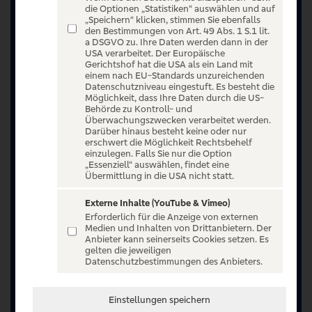
die Optionen „Statistiken“ auswählen und auf
„Speichern“ klicken, stimmen Sie ebenfalls
den Bestimmungen von Art. 49 Abs. 1 S.1 lit.
a DSGVO zu. Ihre Daten werden dann in der
USA verarbeitet. Der Europäische
Gerichtshof hat die USA als ein Land mit
einem nach EU-Standards unzureichenden
Datenschutzniveau eingestuft. Es besteht die
Möglichkeit, dass Ihre Daten durch die US-
Behörde zu Kontroll- und
Überwachungszwecken verarbeitet werden.
Darüber hinaus besteht keine oder nur
erschwert die Möglichkeit Rechtsbehelf
einzulegen. Falls Sie nur die Option
„Essenziell“ auswählen, findet eine
Übermittlung in die USA nicht statt.
Externe Inhalte (YouTube & Vimeo)
Erforderlich für die Anzeige von externen
Medien und Inhalten von Drittanbietern. Der
Anbieter kann seinerseits Cookies setzen. Es
gelten die jeweiligen
Jetzt anmelden oder registrieren
Datenschutzbestimmungen des Anbieters.
Unser Ticketangebot ist exklusiv Kunden der
Einstellungen speichern
Volksbanken Raiffeisenbanken vorbehalten.