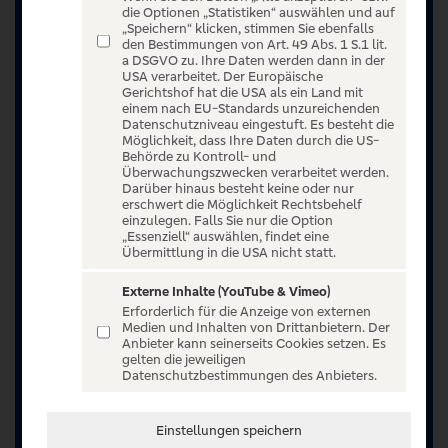
die Optionen „Statistiken“ auswählen und auf
„Speichern“ klicken, stimmen Sie ebenfalls
den Bestimmungen von Art. 49 Abs. 1 S.1 lit.
a DSGVO zu. Ihre Daten werden dann in der
USA verarbeitet. Der Europäische
Gerichtshof hat die USA als ein Land mit
einem nach EU-Standards unzureichenden
Datenschutzniveau eingestuft. Es besteht die
Möglichkeit, dass Ihre Daten durch die US-
Behörde zu Kontroll- und
Überwachungszwecken verarbeitet werden.
Darüber hinaus besteht keine oder nur
erschwert die Möglichkeit Rechtsbehelf
einzulegen. Falls Sie nur die Option
„Essenziell“ auswählen, findet eine
Übermittlung in die USA nicht statt.
Externe Inhalte (YouTube & Vimeo)
Erforderlich für die Anzeige von externen
Medien und Inhalten von Drittanbietern. Der
Anbieter kann seinerseits Cookies setzen. Es
gelten die jeweiligen
Jetzt anmelden oder registrieren
Datenschutzbestimmungen des Anbieters.
Unser Ticketangebot ist exklusiv Kunden der
Einstellungen speichern
Volksbanken Raiffeisenbanken vorbehalten.