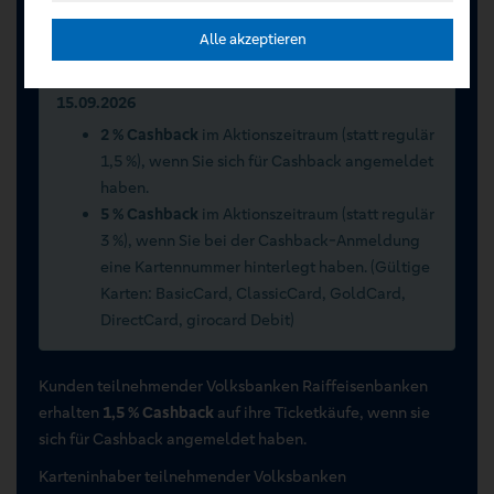
Registrieren Sie sich jetzt auf VR Entertain.
Alle akzeptieren
Sommerwochen 2026 vom 15.07.2026 bis
15.09.2026
2 % Cashback
im Aktionszeitraum (statt regulär
1,5 %), wenn Sie sich für Cashback angemeldet
haben.
5 % Cashback
im Aktionszeitraum (statt regulär
3 %), wenn Sie bei der Cashback-Anmeldung
eine Kartennummer hinterlegt haben. (Gültige
Karten: BasicCard, ClassicCard, GoldCard,
DirectCard, girocard Debit)
Kunden teilnehmender Volksbanken Raiffeisenbanken
erhalten
1,5 % Cashback
auf ihre Ticketkäufe, wenn sie
sich für Cashback angemeldet haben.
Karteninhaber teilnehmender Volksbanken