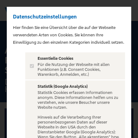
Datenschutzeinstellungen
Men
);">
Hier finden Sie eine Übersicht über die auf der Webseite
ALLE TERMINE
verwendeten Arten von Cookies. Sie können Ihre
Einwilligung zu den einzelnen Kategorien individuell setzen.
Alster-Rundfahrt mit
Rondeelteich - Dampfschiff
Essentielle Cookies
Für die Nutzung der Webseite mit allen
ST. GEORG - 2025
Funktionen (z.B. Consent Cookies,
Warenkorb, Anmelden, etc.)
Dampfschiff ''ST.GEORG'',
Statistik (Google Analytics)
Hamburg
Statistik Cookies erfassen Informationen
anonym. Diese Informationen helfen uns zu
verstehen, wie unsere Besucher unsere
Website nutzen.
Hinweis auf die Verarbeitung Ihrer
personenbezogenen Daten auf dieser
Webseite in den USA durch den
Dienstanbieter Google (Google Analytics):
Wenn Sie den Button „Alle akzeptieren“ bzw.