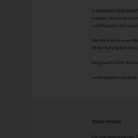
In MÄNNER NERVEN STAR
anderer. Nichts ist vo
und Mackern, die uns d
Die Männer! In einer We
ist der Safe Space des 
Sorgt euch nicht: Was b
Lacht kaputt, was euc
Ticket-Hotline
Für Ihre telefonischen