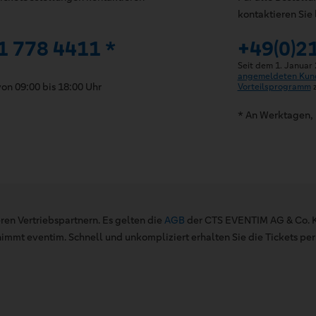
kontaktieren Sie 
1 778 4411 *
+49(0)2
Seit dem 1. Januar
angemeldeten Kun
on 09:00 bis 18:00 Uhr
Vorteilsprogramm
z
* An Werktagen, 
ren Vertriebspartnern. Es gelten die
AGB
der CTS EVENTIM AG & Co. K
mt eventim. Schnell und unkompliziert erhalten Sie die Tickets per 