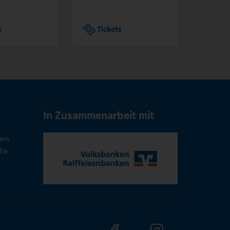
s
Tickets
Tic
In Zusammenarbeit mit
rem
die