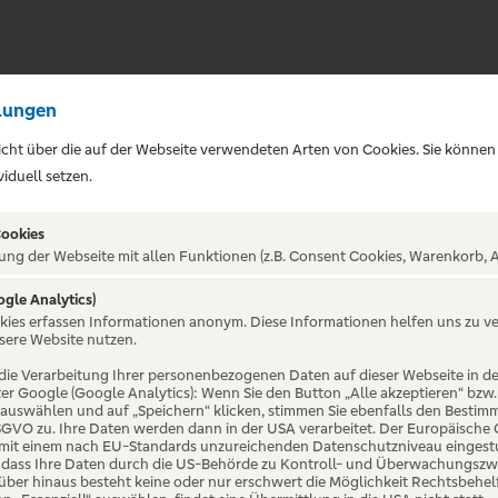
lungen
sicht über die auf der Webseite verwendeten Arten von Cookies. Sie können
iduell setzen.
Cookies
ung der Webseite mit allen Funktionen (z.B. Consent Cookies, Warenkorb, A
 MÄNNER NERVEN STA
ogle Analytics)
okies erfassen Informationen anonym. Diese Informationen helfen uns zu v
sere Website nutzen.
die Verarbeitung Ihrer personenbezogenen Daten auf dieser Webseite in 
er Google (Google Analytics): Wenn Sie den Button „Alle akzeptieren“ bzw.
“ auswählen und auf „Speichern“ klicken, stimmen Sie ebenfalls den Bestim
 DSGVO zu. Ihre Daten werden dann in der USA verarbeitet. Der Europäische
 mit einem nach EU-Standards unzureichenden Datenschutzniveau eingestuf
, dass Ihre Daten durch die US-Behörde zu Kontroll- und Überwachungszw
ber hinaus besteht keine oder nur erschwert die Möglichkeit Rechtsbehelf 