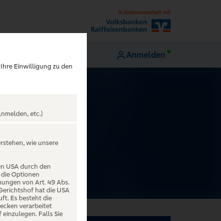
Anmelden
 Ihre Einwilligung zu den
nmelden, etc.)
RK
erstehen, wie unsere
den USA durch den
 die Optionen
mungen von Art. 49 Abs.
 Gerichtshof hat die USA
t. Es besteht die
ecken verarbeitet
einzulegen. Falls Sie