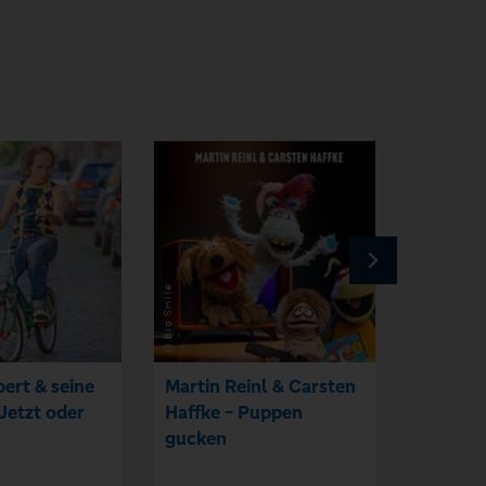
ert & seine
Martin Reinl & Carsten
Comedy
Jetzt oder
Haffke - Puppen
Bremen i
gucken