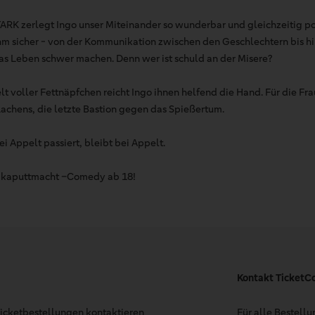
K zerlegt Ingo unser Miteinander so wunderbar und gleichzeitig poi
r ihm sicher - von der Kommunikation zwischen den Geschlechtern bis h
as Leben schwer machen. Denn wer ist schuld an der Misere?
lt voller Fettnäpfchen reicht Ingo ihnen helfend die Hand. Für die Fra
Lachens, die letzte Bastion gegen das Spießertum.
ei Appelt passiert, bleibt bei Appelt.
h kaputtmacht –Comedy ab 18!
Kontakt TicketC
 Ticketbestellungen kontaktieren
Für alle Bestell