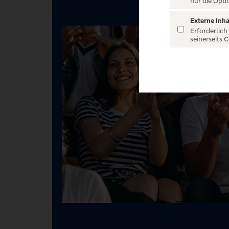
nur die Opti
Externe Inha
Erforderlich
seinerseits 