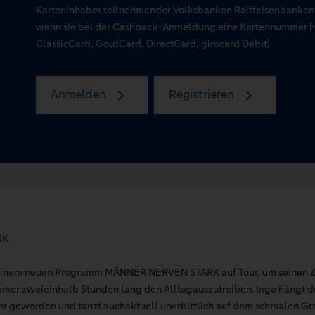
Karteninhaber teilnehmender Volksbanken Raiffeisenbanken
wenn sie bei der Cashback-Anmeldung eine Kartennummer hin
ClassicCard, GoldCard, DirectCard, girocard Debit)
Anmelden
Registrieren
RK
seinem neuen Programm MÄNNER NERVEN STARK auf Tour, um seinen 
mer zweieinhalb Stunden lang den Alltagauszutreiben. Ingo hängt 
der geworden und tanzt auchaktuell unerbittlich auf dem schmalen Gra