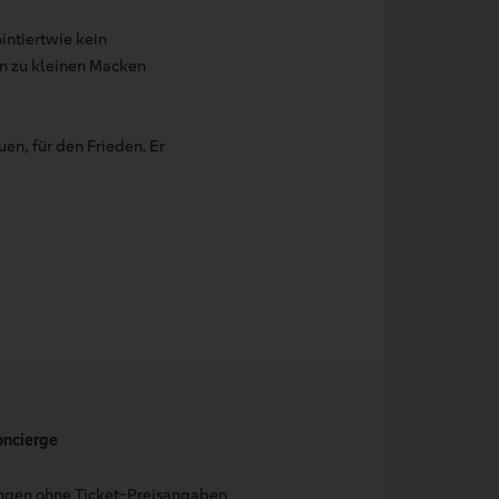
ntiertwie kein
in zu kleinen Macken
uen, für den Frieden. Er
oncierge
ungen ohne Ticket-Preisangaben