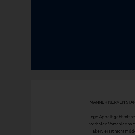
MÄNNER NERVEN STA
Ingo Appelt geht mit 
verbalen Vorschlagham
Haken, er ist nicht mil