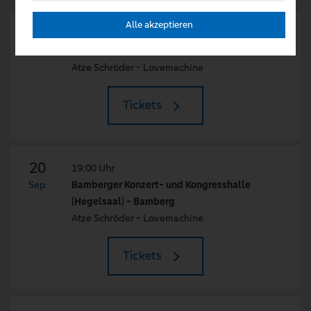
Alle akzeptieren
19
20:00 Uhr
Sep
Stadthalle Lohr - Lohr Am Main
Atze Schröder - Lovemachine
Tickets
20
19:00 Uhr
Sep
Bamberger Konzert- und Kongresshalle
(Hegelsaal) - Bamberg
Atze Schröder - Lovemachine
Tickets