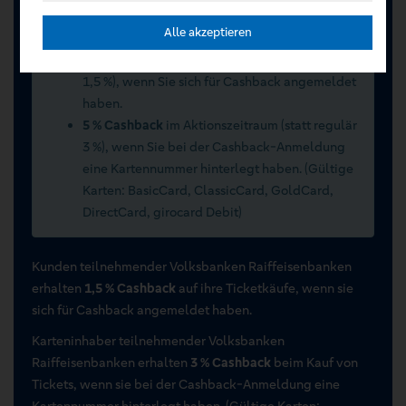
Sommerwochen 2026 vom 15.07.2026 bis
Alle akzeptieren
15.09.2026
2 % Cashback
im Aktionszeitraum (statt regulär
1,5 %), wenn Sie sich für Cashback angemeldet
haben.
5 % Cashback
im Aktionszeitraum (statt regulär
3 %), wenn Sie bei der Cashback-Anmeldung
eine Kartennummer hinterlegt haben. (Gültige
Karten: BasicCard, ClassicCard, GoldCard,
DirectCard, girocard Debit)
Kunden teilnehmender Volksbanken Raiffeisenbanken
erhalten
1,5 % Cashback
auf ihre Ticketkäufe, wenn sie
sich für Cashback angemeldet haben.
Karteninhaber teilnehmender Volksbanken
Raiffeisenbanken erhalten
3 % Cashback
beim Kauf von
Tickets, wenn sie bei der Cashback-Anmeldung eine
Kartennummer hinterlegt haben. (Gültige Karten: