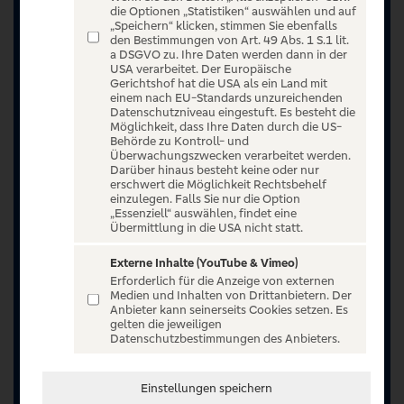
die Optionen „Statistiken“ auswählen und auf
„Speichern“ klicken, stimmen Sie ebenfalls
den Bestimmungen von Art. 49 Abs. 1 S.1 lit.
a DSGVO zu. Ihre Daten werden dann in der
USA verarbeitet. Der Europäische
Gerichtshof hat die USA als ein Land mit
einem nach EU-Standards unzureichenden
Datenschutzniveau eingestuft. Es besteht die
Möglichkeit, dass Ihre Daten durch die US-
Behörde zu Kontroll- und
Überwachungszwecken verarbeitet werden.
Darüber hinaus besteht keine oder nur
erschwert die Möglichkeit Rechtsbehelf
einzulegen. Falls Sie nur die Option
„Essenziell“ auswählen, findet eine
Übermittlung in die USA nicht statt.
Externe Inhalte (YouTube & Vimeo)
Erforderlich für die Anzeige von externen
Jetzt anmelden oder registrieren
Medien und Inhalten von Drittanbietern. Der
Anbieter kann seinerseits Cookies setzen. Es
Unser Ticketangebot ist exklusiv Kunden der
gelten die jeweiligen
Datenschutzbestimmungen des Anbieters.
Volksbanken Raiffeisenbanken vorbehalten.
Registrieren Sie sich jetzt auf VR Entertain.
Einstellungen speichern