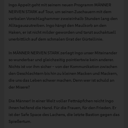
Ingo Appelt geht mit seinem neuen Programm MÄNNER
NERVEN STARK auf Tour, um seinen Zuschauern mit dem
verbalen Vorschlaghammer zweieinhalb Stunden lang den
Alltagauszutreiben. Ingo hängt den Maulkorb an den
Haken, er ist nicht milder geworden und tanzt auchaktuell
unerbittlich auf dem schmalen Grat der Gürtellinie.
In MÄNNER NERVEN STARK zerlegt Ingo unser Miteinander
so wunderbar und gleichzeitig pointiertwie kein anderer.
Nichts ist vor ihm sicher - von der Kommunikation zwischen
den Geschlechtern bis hin zu kleinen Macken und Mackern,
die uns das Leben schwer machen. Denn wer ist schuld an
der Misere?
Die Männer! In einer Welt voller Fettnäpfchen reicht Ingo
ihnen helfend die Hand. Für die Frauen, für den Frieden. Er
ist der Safe Space des Lachens, die letzte Bastion gegen das
Spießertum.