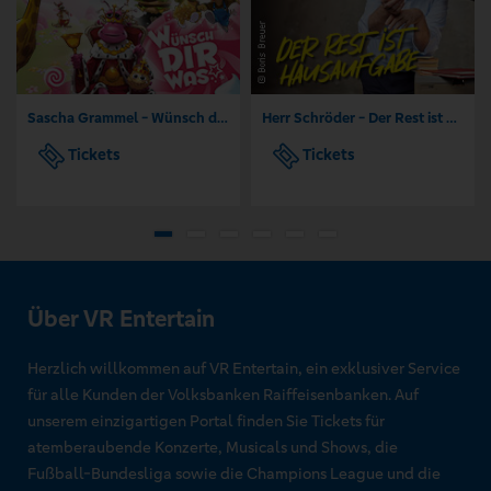
Sascha Grammel - Wünsch dir was
Herr Schröder - Der Rest ist Hausaufgabe
Tickets
Tickets
Über VR Entertain
Herzlich willkommen auf VR Entertain, ein exklusiver Service
für alle Kunden der Volksbanken Raiffeisenbanken. Auf
unserem einzigartigen Portal finden Sie Tickets für
atemberaubende Konzerte, Musicals und Shows, die
Fußball-Bundesliga sowie die Champions League und die