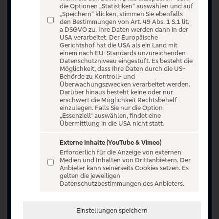
die Optionen „Statistiken“ auswählen und auf
„Speichern“ klicken, stimmen Sie ebenfalls
den Bestimmungen von Art. 49 Abs. 1 S.1 lit.
a DSGVO zu. Ihre Daten werden dann in der
USA verarbeitet. Der Europäische
Gerichtshof hat die USA als ein Land mit
einem nach EU-Standards unzureichenden
Datenschutzniveau eingestuft. Es besteht die
Möglichkeit, dass Ihre Daten durch die US-
Behörde zu Kontroll- und
Überwachungszwecken verarbeitet werden.
Darüber hinaus besteht keine oder nur
erschwert die Möglichkeit Rechtsbehelf
einzulegen. Falls Sie nur die Option
„Essenziell“ auswählen, findet eine
Übermittlung in die USA nicht statt.
Externe Inhalte (YouTube & Vimeo)
Erforderlich für die Anzeige von externen
Jetzt anmelden oder registrieren
Medien und Inhalten von Drittanbietern. Der
Anbieter kann seinerseits Cookies setzen. Es
Unser Ticketangebot ist exklusiv Kunden der
gelten die jeweiligen
Datenschutzbestimmungen des Anbieters.
Volksbanken Raiffeisenbanken vorbehalten.
Registrieren Sie sich jetzt auf VR Entertain.
Einstellungen speichern