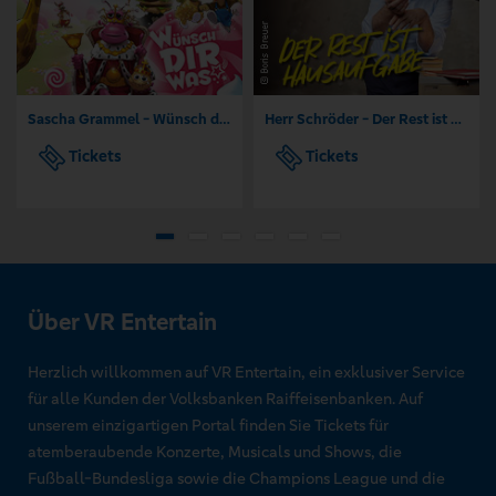
Sascha Grammel - Wünsch dir was
Herr Schröder - Der Rest ist Hausaufgabe
Tickets
Tickets
Über VR Entertain
Herzlich willkommen auf VR Entertain, ein exklusiver Service
für alle Kunden der Volksbanken Raiffeisenbanken. Auf
unserem einzigartigen Portal finden Sie Tickets für
atemberaubende Konzerte, Musicals und Shows, die
Fußball-Bundesliga sowie die Champions League und die