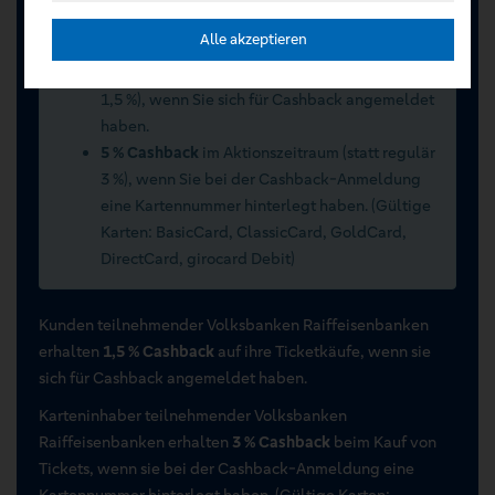
Sommerwochen 2026 vom 15.07.2026 bis
Alle akzeptieren
15.09.2026
2 % Cashback
im Aktionszeitraum (statt regulär
1,5 %), wenn Sie sich für Cashback angemeldet
haben.
5 % Cashback
im Aktionszeitraum (statt regulär
3 %), wenn Sie bei der Cashback-Anmeldung
eine Kartennummer hinterlegt haben. (Gültige
Karten: BasicCard, ClassicCard, GoldCard,
DirectCard, girocard Debit)
Kunden teilnehmender Volksbanken Raiffeisenbanken
erhalten
1,5 % Cashback
auf ihre Ticketkäufe, wenn sie
sich für Cashback angemeldet haben.
Karteninhaber teilnehmender Volksbanken
Raiffeisenbanken erhalten
3 % Cashback
beim Kauf von
Tickets, wenn sie bei der Cashback-Anmeldung eine
Kartennummer hinterlegt haben. (Gültige Karten: