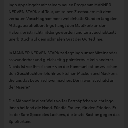
Ingo Appelt geht mit seinem neuen Programm MÄNNER
NERVEN STARK auf Tour, um seinen Zuschauern mit dem
verbalen Vorschlaghammer zweieinhalb Stunden lang den
Alltagauszutreiben. Ingo hängt den Maulkorb an den
Haken, er ist nicht milder geworden und tanzt auchaktuell
unerbittlich auf dem schmalen Grat der Gürtellinie.
In MÄNNER NERVEN STARK zerlegt Ingo unser Miteinander
so wunderbar und gleichzeitig pointiertwie kein anderer.
Nichts ist vor ihm sicher - von der Kommunikation zwischen
den Geschlechtern bis hin zu kleinen Macken und Mackern,
die uns das Leben schwer machen. Denn wer ist schuld an
der Misere?
Die Männer! In einer Welt voller Fettnäpfchen reicht Ingo
ihnen helfend die Hand. Für die Frauen, für den Frieden. Er
ist der Safe Space des Lachens, die letzte Bastion gegen das
Spießertum.