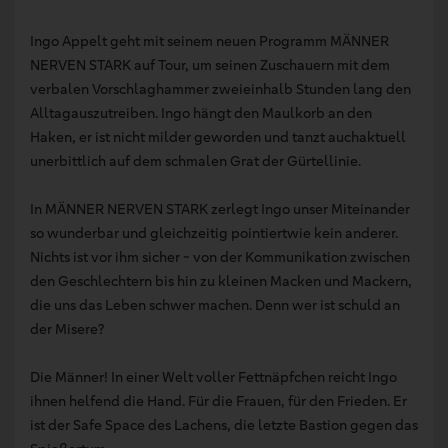
Ingo Appelt geht mit seinem neuen Programm MÄNNER
NERVEN STARK auf Tour, um seinen Zuschauern mit dem
verbalen Vorschlaghammer zweieinhalb Stunden lang den
Alltagauszutreiben. Ingo hängt den Maulkorb an den
Haken, er ist nicht milder geworden und tanzt auchaktuell
unerbittlich auf dem schmalen Grat der Gürtellinie.
In MÄNNER NERVEN STARK zerlegt Ingo unser Miteinander
so wunderbar und gleichzeitig pointiertwie kein anderer.
Nichts ist vor ihm sicher - von der Kommunikation zwischen
den Geschlechtern bis hin zu kleinen Macken und Mackern,
die uns das Leben schwer machen. Denn wer ist schuld an
der Misere?
Die Männer! In einer Welt voller Fettnäpfchen reicht Ingo
ihnen helfend die Hand. Für die Frauen, für den Frieden. Er
ist der Safe Space des Lachens, die letzte Bastion gegen das