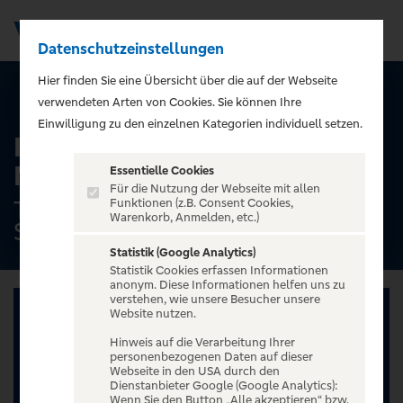
Datenschutzeinstellungen
Men
);">
Hier finden Sie eine Übersicht über die auf der Webseite
ALLE TERMINE
verwendeten Arten von Cookies. Sie können Ihre
Einwilligung zu den einzelnen Kategorien individuell setzen.
Ingo Appelt - MÄNNER
NERVEN STARK
Essentielle Cookies
Für die Nutzung der Webseite mit allen
Theaterhaus (am Pragsattel),
Funktionen (z.B. Consent Cookies,
Warenkorb, Anmelden, etc.)
Stuttgart
Statistik (Google Analytics)
Statistik Cookies erfassen Informationen
anonym. Diese Informationen helfen uns zu
verstehen, wie unsere Besucher unsere
Website nutzen.
Hinweis auf die Verarbeitung Ihrer
personenbezogenen Daten auf dieser
Webseite in den USA durch den
Dienstanbieter Google (Google Analytics):
Wenn Sie den Button „Alle akzeptieren“ bzw.