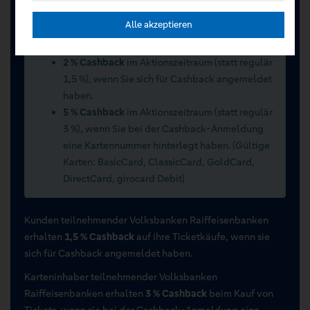
Sommerwochen 2026 vom 15.07.2026 bis
Alle akzeptieren
15.09.2026
2 % Cashback
im Aktionszeitraum (statt regulär
1,5 %), wenn Sie sich für Cashback angemeldet
haben.
5 % Cashback
im Aktionszeitraum (statt regulär
3 %), wenn Sie bei der Cashback-Anmeldung
eine Kartennummer hinterlegt haben. (Gültige
Karten: BasicCard, ClassicCard, GoldCard,
DirectCard, girocard Debit)
Kunden teilnehmender Volksbanken Raiffeisenbanken
erhalten
1,5 % Cashback
auf ihre Ticketkäufe, wenn sie
sich für Cashback angemeldet haben.
Karteninhaber teilnehmender Volksbanken
Raiffeisenbanken erhalten
3 % Cashback
beim Kauf von
Tickets, wenn sie bei der Cashback-Anmeldung eine