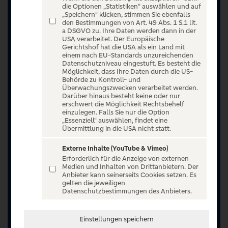
die Optionen „Statistiken“ auswählen und auf
„Speichern“ klicken, stimmen Sie ebenfalls
den Bestimmungen von Art. 49 Abs. 1 S.1 lit.
a DSGVO zu. Ihre Daten werden dann in der
USA verarbeitet. Der Europäische
Gerichtshof hat die USA als ein Land mit
einem nach EU-Standards unzureichenden
Datenschutzniveau eingestuft. Es besteht die
Möglichkeit, dass Ihre Daten durch die US-
Behörde zu Kontroll- und
Überwachungszwecken verarbeitet werden.
Darüber hinaus besteht keine oder nur
erschwert die Möglichkeit Rechtsbehelf
einzulegen. Falls Sie nur die Option
„Essenziell“ auswählen, findet eine
Übermittlung in die USA nicht statt.
Externe Inhalte (YouTube & Vimeo)
Erforderlich für die Anzeige von externen
Medien und Inhalten von Drittanbietern. Der
Jetzt anmelden oder registrieren
Anbieter kann seinerseits Cookies setzen. Es
gelten die jeweiligen
Datenschutzbestimmungen des Anbieters.
Unser Ticketangebot ist exklusiv Kunden der
Volksbanken Raiffeisenbanken vorbehalten.
Registrieren Sie sich jetzt auf VR Entertain.
Einstellungen speichern