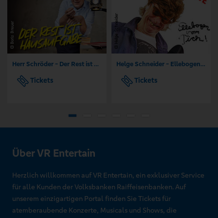
Herr Schröder - Der Rest ist Hausaufgabe
Helge Schneider - Ellebogen vom Tich
Tickets
Tickets
Über VR Entertain
Herzlich willkommen auf VR Entertain, ein exklusiver Service
für alle Kunden der Volksbanken Raiffeisenbanken. Auf
unserem einzigartigen Portal finden Sie Tickets für
atemberaubende Konzerte, Musicals und Shows, die