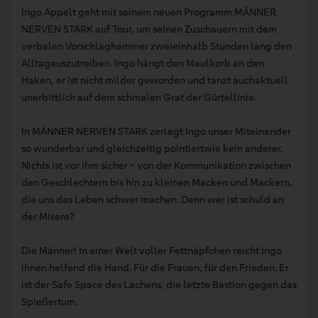
Ingo Appelt geht mit seinem neuen Programm MÄNNER
NERVEN STARK auf Tour, um seinen Zuschauern mit dem
verbalen Vorschlaghammer zweieinhalb Stunden lang den
Alltagauszutreiben. Ingo hängt den Maulkorb an den
Haken, er ist nicht milder geworden und tanzt auchaktuell
unerbittlich auf dem schmalen Grat der Gürtellinie.
In MÄNNER NERVEN STARK zerlegt Ingo unser Miteinander
so wunderbar und gleichzeitig pointiertwie kein anderer.
Nichts ist vor ihm sicher - von der Kommunikation zwischen
den Geschlechtern bis hin zu kleinen Macken und Mackern,
die uns das Leben schwer machen. Denn wer ist schuld an
der Misere?
Die Männer! In einer Welt voller Fettnäpfchen reicht Ingo
ihnen helfend die Hand. Für die Frauen, für den Frieden. Er
ist der Safe Space des Lachens, die letzte Bastion gegen das
Spießertum.