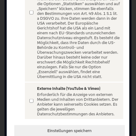
die Optionen „Statistiken“ auswählen und auf
„Speichern“ klicken, stimmen Sie ebenfalls
den Bestimmungen von Art. 49 Abs. 1 S.1 lit.
a DSGVO zu. Ihre Daten werden dann in der
USA verarbeitet. Der Europäische
Gerichtshof hat die USA als ein Land mit
einem nach EU-Standards unzureichenden
Datenschutzniveau eingestuft. Es besteht die
Möglichkeit, dass Ihre Daten durch die US-
Behörde zu Kontroll- und
Überwachungszwecken verarbeitet werden.
Darüber hinaus besteht keine oder nur
erschwert die Möglichkeit Rechtsbehelf
einzulegen. Falls Sie nur die Option
„Essenziell“ auswählen, findet eine
Übermittlung in die USA nicht statt.
Externe Inhalte (YouTube & Vimeo)
Erforderlich für die Anzeige von externen
Jetzt anmelden oder registrieren
Medien und Inhalten von Drittanbietern. Der
Anbieter kann seinerseits Cookies setzen. Es
Unser Ticketangebot ist exklusiv Kunden der
gelten die jeweiligen
Datenschutzbestimmungen des Anbieters.
Volksbanken Raiffeisenbanken vorbehalten.
Registrieren Sie sich jetzt auf VR Entertain.
Einstellungen speichern