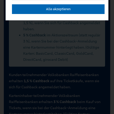
Sommerwochen 2026 vom 15.07.2026 bis
Alle akzeptieren
15.09.2026
2 % Cashback
im Aktionszeitraum (statt regulär
1,5 %), wenn Sie sich für Cashback angemeldet
haben.
5 % Cashback
im Aktionszeitraum (statt regulär
3 %), wenn Sie bei der Cashback-Anmeldung
eine Kartennummer hinterlegt haben. (Gültige
Karten: BasicCard, ClassicCard, GoldCard,
DirectCard, girocard Debit)
Kunden teilnehmender Volksbanken Raiffeisenbanken
erhalten
1,5 % Cashback
auf ihre Ticketkäufe, wenn sie
sich für Cashback angemeldet haben.
Karteninhaber teilnehmender Volksbanken
Raiffeisenbanken erhalten
3 % Cashback
beim Kauf von
Tickets, wenn sie bei der Cashback-Anmeldung eine
Kartennummer hinterlegt haben. (Gültige Karten: