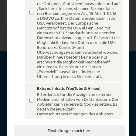
die Optionen „Statistiken“ auswählen und auf
„Speichern“ klicken, stimmen Sie ebenfalls
den Bestimmungen von Art. 49 Abs. 1 S.1 lit.
a DSGVO zu. Ihre Daten werden dann in der
USA verarbeitet. Der Europäische
Gerichtshof hat die USA als ein Land mit
einem nach EU-Standards unzureichenden
Datenschutzniveau eingestuft. Es besteht die
Möglichkeit, dass Ihre Daten durch die US-
Behörde zu Kontroll- und
Überwachungszwecken verarbeitet werden.
Darüber hinaus besteht keine oder nur
erschwert die Möglichkeit Rechtsbehelf
Über VR Entertain
einzulegen. Falls Sie nur die Option
„Essenziell“ auswählen, findet eine
Übermittlung in die USA nicht statt.
Herzlich willkommen auf VR Entertain, ein exklusiver Service
für alle Kunden der Volksbanken Raiffeisenbanken. Auf
Externe Inhalte (YouTube & Vimeo)
Erforderlich für die Anzeige von externen
unserem einzigartigen Portal finden Sie Tickets für
Medien und Inhalten von Drittanbietern. Der
atemberaubende Konzerte, Musicals und Shows, die
Anbieter kann seinerseits Cookies setzen. Es
gelten die jeweiligen
Fußball-Bundesliga sowie die Champions League und die
Datenschutzbestimmungen des Anbieters.
Europa League.
In Zusammenarbeit mit
Einstellungen speichern