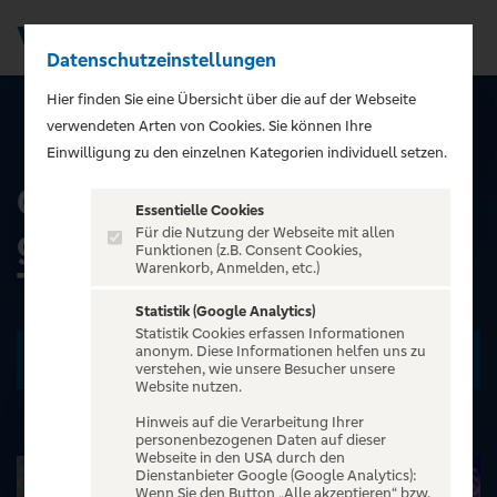
Datenschutzeinstellungen
Men
);">
Hier finden Sie eine Übersicht über die auf der Webseite
verwendeten Arten von Cookies. Sie können Ihre
ALLE EVENTS
Einwilligung zu den einzelnen Kategorien individuell setzen.
OLÉ Party-Tour - Die
Essentielle Cookies
größte Mallorca Party-
Für die Nutzung der Webseite mit allen
Funktionen (z.B. Consent Cookies,
Warenkorb, Anmelden, etc.)
Tour der Welt
Statistik (Google Analytics)
Statistik Cookies erfassen Informationen
anonym. Diese Informationen helfen uns zu
Zu den Terminen
verstehen, wie unsere Besucher unsere
Website nutzen.
Hinweis auf die Verarbeitung Ihrer
personenbezogenen Daten auf dieser
Webseite in den USA durch den
Dienstanbieter Google (Google Analytics):
Wenn Sie den Button „Alle akzeptieren“ bzw.