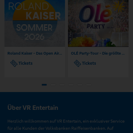
Roland Kaiser - Das Open Air 2026!
OLÉ Party-Tour - Die größte Mallorca Party-Tour der Welt
Tickets
Tickets
Über VR Entertain
Herzlich willkommen auf VR Entertain, ein exklusiver Service
für alle Kunden der Volksbanken Raiffeisenbanken. Auf