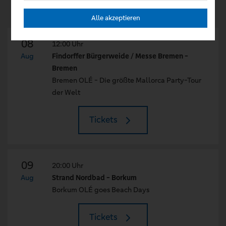
Alle akzeptieren
08
12:00 Uhr
Aug
Findorffer Bürgerweide / Messe Bremen -
Bremen
Bremen OLÉ - Die größte Mallorca Party-Tour
der Welt
Tickets
09
20:00 Uhr
Aug
Strand Nordbad - Borkum
Borkum OLÉ goes Beach Days
Tickets