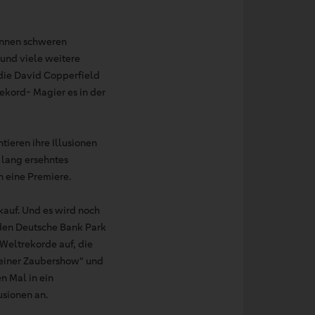
onnen schweren
 und viele weitere
die David Copperfield
ekord- Magier es in der
ieren ihre Illusionen
 lang ersehntes
n eine Premiere.
kauf. Und es wird noch
 den Deutsche Bank Park
 Weltrekorde auf, die
i einer Zaubershow“ und
n Mal in ein
sionen an.