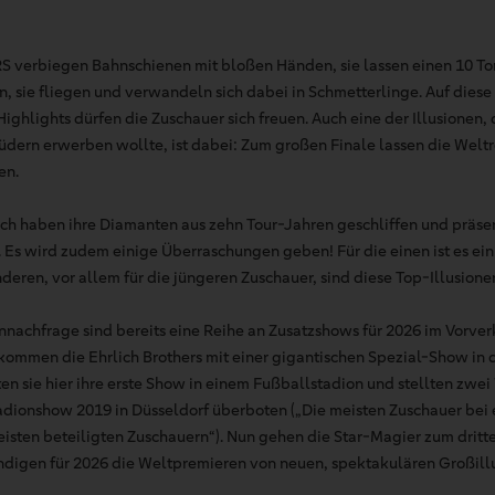
verbiegen Bahnschienen mit bloßen Händen, sie lassen einen 10 T
, sie fliegen und verwandeln sich dabei in Schmetterlinge. Auf diese
ights dürfen die Zuschauer sich freuen. Auch eine der Illusionen, 
üdern erwerben wollte, ist dabei: Zum großen Finale lassen die Weltr
en.
ich haben ihre Diamanten aus zehn Tour-Jahren geschliffen und präsent
 Es wird zudem einige Überraschungen geben! Für die einen ist es ein
deren, vor allem für die jüngeren Zuschauer, sind diese Top-Illusione
nnachfrage sind bereits eine Reihe an Zusatzshows für 2026 im Vorver
kommen die Ehrlich Brothers mit einer gigantischen Spezial-Show in
rten sie hier ihre erste Show in einem Fußballstadion und stellten zwei
Stadionshow 2019 in Düsseldorf überboten („Die meisten Zuschauer be
isten beteiligten Zuschauern“). Nun gehen die Star-Magier zum dritte
digen für 2026 die Weltpremieren von neuen, spektakulären Großillu