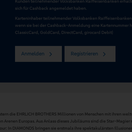
Kunden teilnehmender Volksbanken Raiffeisenbanken erhal
sich für Cashback angemeldet haben.
Karteninhaber teilnehmender Volksbanken Raiffeisenbanken
wenn sie bei der Cashback-Anmeldung eine Kartennummer hin
ClassicCard, GoldCard, DirectCard, girocard Debit)
Anmelden
Registrieren
istern die EHRLICH BROTHERS Millionen von Menschen mit ihren weltw
en Arenen Europas. Aus Anlass dieses Jubiläums sind die Star-Magier 
ur: In DIAMONDS bringen sie erstmals ihre spektakulärsten Illusione