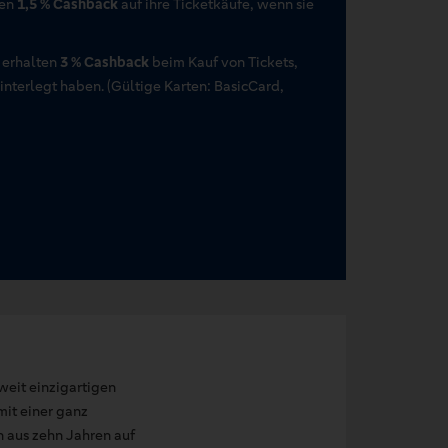
ten
1,5 % Cashback
auf ihre Ticketkäufe, wenn sie
 erhalten
3 % Cashback
beim Kauf von Tickets,
terlegt haben. (Gültige Karten: BasicCard,
eit einzigartigen
mit einer ganz
n aus zehn Jahren auf