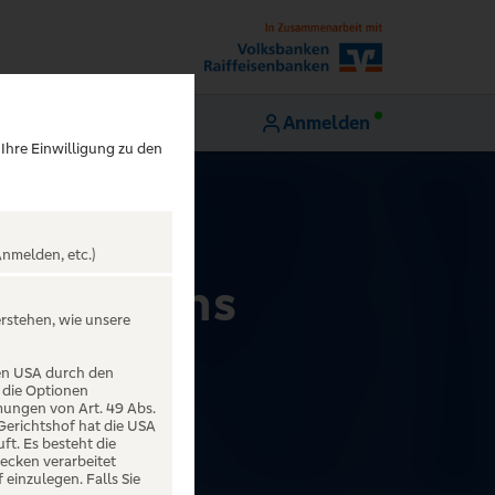
Anmelden
 Ihre Einwilligung zu den
nmelden, etc.)
fbruch ins
erstehen, wie unsere
den USA durch den
 die Optionen
mungen von Art. 49 Abs.
 Gerichtshof hat die USA
t. Es besteht die
ecken verarbeitet
einzulegen. Falls Sie