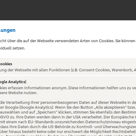
lungen
sicht über die auf der Webseite verwendeten Arten von Cookies. Sie können
iduell setzen.
Cookies
ung der Webseite mit allen Funktionen (z.B. Consent Cookies, Warenkorb, A
s - Wonderworld - Au
ogle Analytics)
okies erfassen Informationen anonym. Diese Informationen helfen uns zu v
sere Website nutzen.
die Verarbeitung Ihrer personenbezogenen Daten auf dieser Webseite in 
er Google (Google Analytics): Wenn Sie den Button „Alle akzeptieren“ bzw.
“ auswählen und auf „Speichern“ klicken, stimmen Sie ebenfalls den Bestim
 DSGVO zu. Ihre Daten werden dann in der USA verarbeitet. Der Europäische
 mit einem nach EU-Standards unzureichenden Datenschutzniveau eingestuf
, dass Ihre Daten durch die US-Behörde zu Kontroll- und Überwachungszw
ber hinaus besteht keine oder nur erschwert die Möglichkeit Rechtsbehelf 