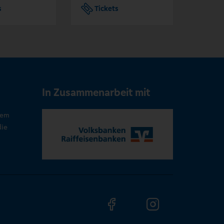
s
Tickets
Tic
In Zusammenarbeit mit
rem
die