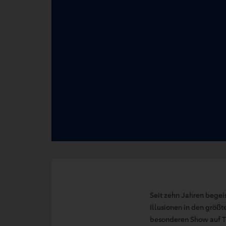
Seit zehn Jahren bege
Illusionen in den größt
besonderen Show auf To