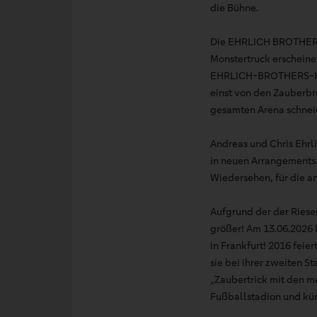
die Bühne.
Die EHRLICH BROTHERS 
Monstertruck erscheinen
EHRLICH-BROTHERS-Highl
einst von den Zauberbr
gesamten Arena schnei
Andreas und Chris Ehrl
in neuen Arrangements.
Wiedersehen, für die an
Aufgrund der der Riese
größer! Am 13.06.2026 
in Frankfurt! 2016 feie
sie bei ihrer zweiten 
„Zaubertrick mit den me
Fußballstadion und kün