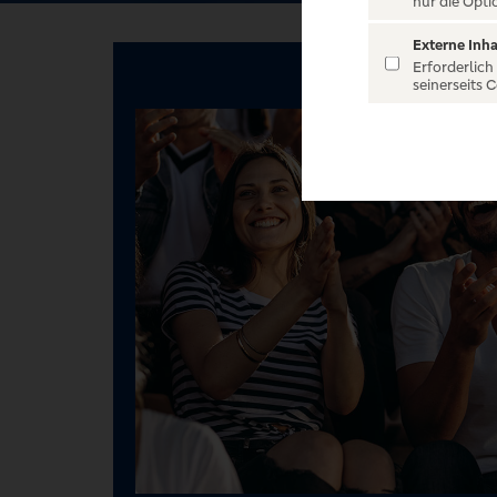
nur die Opti
Externe Inha
Erforderlich
seinerseits 