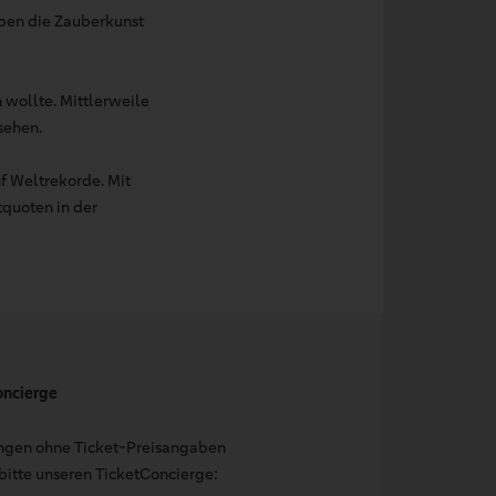
ben die Zauberkunst
n wollte. Mittlerweile
sehen.
f Weltrekorde. Mit
quoten in der
oncierge
ungen ohne Ticket-Preisangaben
bitte unseren TicketConcierge: