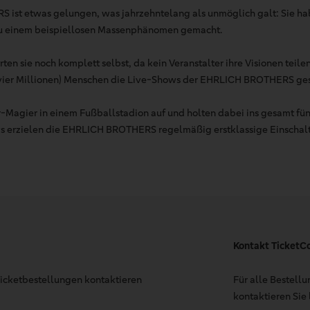
ist etwas gelungen, was jahrzehntelang als unmöglich galt: Sie ha
 zu einem beispiellosen Massenphänomen gemacht.
rten sie noch komplett selbst, da kein Veranstalter ihre Visionen teile
(vier Millionen) Menschen die Live-Shows der EHRLICH BROTHERS ge
r-Magier in einem Fußballstadion auf und holten dabei ins gesamt fün
s erzielen die EHRLICH BROTHERS regelmäßig erstklassige Einschalt
Kontakt TicketC
 Ticketbestellungen kontaktieren
Für alle Bestell
kontaktieren Sie 