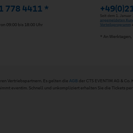
1 778 4411 *
+49(0)2
Seit dem 1. Januar
angemeldeten Kun
on 09:00 bis 18:00 Uhr
Vorteilsprogramm
z
* An Werktagen, 
ren Vertriebspartnern. Es gelten die
AGB
der CTS EVENTIM AG & Co. K
mt eventim. Schnell und unkompliziert erhalten Sie die Tickets per 