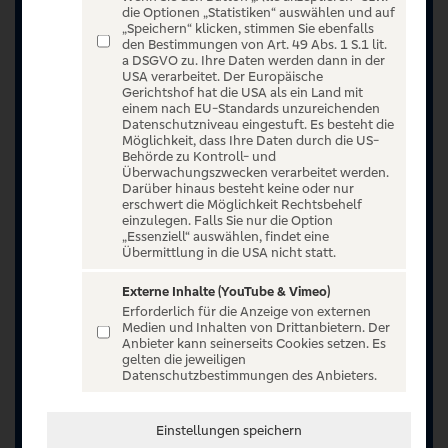
die Optionen „Statistiken“ auswählen und auf
„Speichern“ klicken, stimmen Sie ebenfalls
den Bestimmungen von Art. 49 Abs. 1 S.1 lit.
a DSGVO zu. Ihre Daten werden dann in der
USA verarbeitet. Der Europäische
Gerichtshof hat die USA als ein Land mit
einem nach EU-Standards unzureichenden
Datenschutzniveau eingestuft. Es besteht die
Möglichkeit, dass Ihre Daten durch die US-
Behörde zu Kontroll- und
Überwachungszwecken verarbeitet werden.
Darüber hinaus besteht keine oder nur
erschwert die Möglichkeit Rechtsbehelf
einzulegen. Falls Sie nur die Option
„Essenziell“ auswählen, findet eine
Übermittlung in die USA nicht statt.
Externe Inhalte (YouTube & Vimeo)
Erforderlich für die Anzeige von externen
Jetzt anmelden oder registrieren
Medien und Inhalten von Drittanbietern. Der
Anbieter kann seinerseits Cookies setzen. Es
Unser Ticketangebot ist exklusiv Kunden der
gelten die jeweiligen
Datenschutzbestimmungen des Anbieters.
Volksbanken Raiffeisenbanken vorbehalten.
Registrieren Sie sich jetzt auf VR Entertain.
Einstellungen speichern