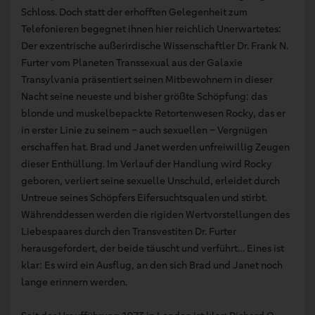
Schloss. Doch statt der erhofften Gelegenheit zum
Telefonieren begegnet ihnen hier reichlich Unerwartetes:
Der exzentrische außerirdische Wissenschaftler Dr. Frank N.
Furter vom Planeten Transsexual aus der Galaxie
Transylvania präsentiert seinen Mitbewohnern in dieser
Nacht seine neueste und bisher größte Schöpfung: das
blonde und muskelbepackte Retortenwesen Rocky, das er
in erster Linie zu seinem – auch sexuellen – Vergnügen
erschaffen hat. Brad und Janet werden unfreiwillig Zeugen
dieser Enthüllung. Im Verlauf der Handlung wird Rocky
geboren, verliert seine sexuelle Unschuld, erleidet durch
Untreue seines Schöpfers Eifersuchtsqualen und stirbt.
Währenddessen werden die rigiden Wertvorstellungen des
Liebespaares durch den Transvestiten Dr. Furter
herausgefordert, der beide täuscht und verführt… Eines ist
klar: Es wird ein Ausflug, an den sich Brad und Janet noch
lange erinnern werden.