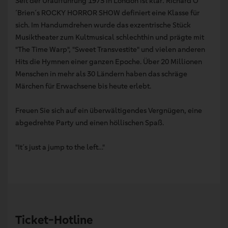
Seit der Uraufführung 1973 in London ist klar: Richard O
´Brien´s ROCKY HORROR SHOW definiert eine Klasse für
sich. Im Handumdrehen wurde das exzentrische Stück
Musiktheater zum Kultmusical schlechthin und prägte mit
"The Time Warp", "Sweet Transvestite" und vielen anderen
Hits die Hymnen einer ganzen Epoche. Über 20 Millionen
Menschen in mehr als 30 Ländern haben das schräge
Märchen für Erwachsene bis heute erlebt.
Freuen Sie sich auf ein überwältigendes Vergnügen, eine
abgedrehte Party und einen höllischen Spaß.
"It´s just a jump to the left…"
Ticket-Hotline