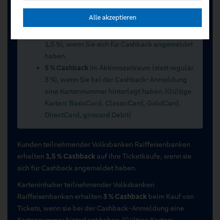
Sommerwochen 2026 vom 15.07.2026 bis
Alle akzeptieren
15.09.2026
2 % Cashback
im Aktionszeitraum (statt regulär
1,5 %), wenn Sie sich für Cashback angemeldet
haben.
5 % Cashback
im Aktionszeitraum (statt regulär
3 %), wenn Sie bei der Cashback-Anmeldung
eine Kartennummer hinterlegt haben. (Gültige
Karten: BasicCard, ClassicCard, GoldCard,
DirectCard, girocard Debit)
Kunden teilnehmender Volksbanken Raiffeisenbanken
erhalten
1,5 % Cashback
auf ihre Ticketkäufe, wenn sie
sich für Cashback angemeldet haben.
Karteninhaber teilnehmender Volksbanken
Raiffeisenbanken erhalten
3 % Cashback
beim Kauf von
Tickets, wenn sie bei der Cashback-Anmeldung eine
Kartennummer hinterlegt haben. (Gültige Karten: