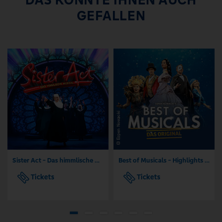
DAS KÖNNTE IHNEN AUCH
GEFALLEN
Sister Act - Das himmlische Musical
Best of Musicals - Highlights aus über 20 Musicals
Tickets
Tickets