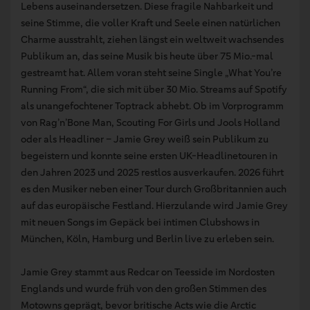
Lebens auseinandersetzen. Diese fragile Nahbarkeit und
seine Stimme, die voller Kraft und Seele einen natürlichen
Charme ausstrahlt, ziehen längst ein weltweit wachsendes
Publikum an, das seine Musik bis heute über 75 Mio.-mal
gestreamt hat. Allem voran steht seine Single „What You’re
Running From“, die sich mit über 30 Mio. Streams auf Spotify
als unangefochtener Toptrack abhebt. Ob im Vorprogramm
von Rag’n’Bone Man, Scouting For Girls und Jools Holland
oder als Headliner – Jamie Grey weiß sein Publikum zu
begeistern und konnte seine ersten UK-Headlinetouren in
den Jahren 2023 und 2025 restlos ausverkaufen. 2026 führt
es den Musiker neben einer Tour durch Großbritannien auch
auf das europäische Festland. Hierzulande wird Jamie Grey
mit neuen Songs im Gepäck bei intimen Clubshows in
München, Köln, Hamburg und Berlin live zu erleben sein.
Jamie Grey stammt aus Redcar on Teesside im Nordosten
Englands und wurde früh von den großen Stimmen des
Motowns geprägt, bevor britische Acts wie die Arctic