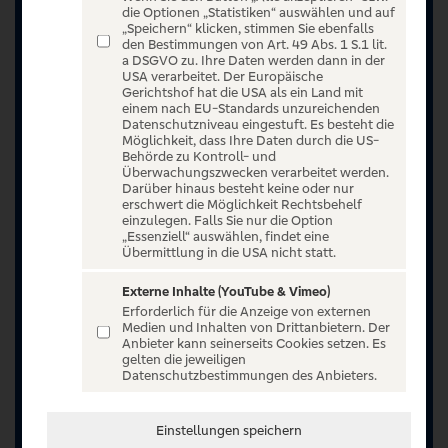
die Optionen „Statistiken“ auswählen und auf
„Speichern“ klicken, stimmen Sie ebenfalls
den Bestimmungen von Art. 49 Abs. 1 S.1 lit.
a DSGVO zu. Ihre Daten werden dann in der
USA verarbeitet. Der Europäische
Gerichtshof hat die USA als ein Land mit
einem nach EU-Standards unzureichenden
Datenschutzniveau eingestuft. Es besteht die
Möglichkeit, dass Ihre Daten durch die US-
Behörde zu Kontroll- und
Überwachungszwecken verarbeitet werden.
Darüber hinaus besteht keine oder nur
erschwert die Möglichkeit Rechtsbehelf
einzulegen. Falls Sie nur die Option
„Essenziell“ auswählen, findet eine
Übermittlung in die USA nicht statt.
Jetzt anmelden oder registrieren
Externe Inhalte (YouTube & Vimeo)
Erforderlich für die Anzeige von externen
Unser Ticketangebot ist exklusiv Kunden der
Medien und Inhalten von Drittanbietern. Der
Anbieter kann seinerseits Cookies setzen. Es
Volksbanken Raiffeisenbanken vorbehalten.
gelten die jeweiligen
Registrieren Sie sich jetzt auf VR Entertain.
Datenschutzbestimmungen des Anbieters.
Sommerwochen 2026 vom 15.07.2026 bis
Einstellungen speichern