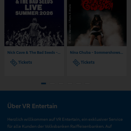
Nick Cave & The Bad Seeds - Tour 2026
Nina Chuba - Sommershows 2026
Tickets
Tickets
Über VR Entertain
Herzlich willkommen auf VR Entertain, ein exklusiver Service
für alle Kunden der Volksbanken Raiffeisenbanken. Auf