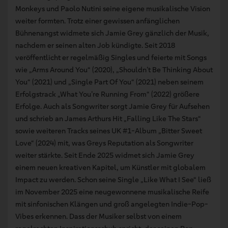
Monkeys und Paolo Nutini seine eigene musikalische Vision
weiter formten. Trotz einer gewissen anfänglichen
Bühnenangst widmete sich Jamie Grey gänzlich der Musik,
nachdem er seinen alten Job kündigte. Seit 2018
veröffentlicht er regelmäßig Singles und feierte mit Songs
wie „Arms Around You“ (2020), „Shouldn’t Be Thinking About
You“ (2021) und „Single Part Of You“ (2021) neben seinem
Erfolgstrack „What You’re Running From“ (2022) größere
Erfolge. Auch als Songwriter sorgt Jamie Grey für Aufsehen
und schrieb an James Arthurs Hit „Falling Like The Stars“
sowie weiteren Tracks seines UK #1-Album „Bitter Sweet
Love“ (2024) mit, was Greys Reputation als Songwriter
weiter stärkte. Seit Ende 2025 widmet sich Jamie Grey
einem neuen kreativen Kapitel, um Künstler mit globalem
Impact zu werden. Schon seine Single „Like What I See“ ließ
im November 2025 eine neugewonnene musikalische Reife
mit sinfonischen Klängen und groß angelegten Indie-Pop-
Vibes erkennen. Dass der Musiker selbst von einem