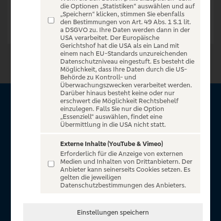
die Optionen „Statistiken“ auswählen und auf
„Speichern“ klicken, stimmen Sie ebenfalls
den Bestimmungen von Art. 49 Abs. 1 S.1 lit.
a DSGVO zu. Ihre Daten werden dann in der
USA verarbeitet. Der Europäische
Gerichtshof hat die USA als ein Land mit
einem nach EU-Standards unzureichenden
Datenschutzniveau eingestuft. Es besteht die
Möglichkeit, dass Ihre Daten durch die US-
Behörde zu Kontroll- und
Überwachungszwecken verarbeitet werden.
Darüber hinaus besteht keine oder nur
erschwert die Möglichkeit Rechtsbehelf
Über VR Entertain
einzulegen. Falls Sie nur die Option
„Essenziell“ auswählen, findet eine
Übermittlung in die USA nicht statt.
Herzlich willkommen auf VR Entertain, ein exklusiver Service
für alle Kunden der Volksbanken Raiffeisenbanken. Auf
Externe Inhalte (YouTube & Vimeo)
Erforderlich für die Anzeige von externen
unserem einzigartigen Portal finden Sie Tickets für
Medien und Inhalten von Drittanbietern. Der
atemberaubende Konzerte, Musicals und Shows, die
Anbieter kann seinerseits Cookies setzen. Es
gelten die jeweiligen
Fußball-Bundesliga sowie die Champions League und die
Datenschutzbestimmungen des Anbieters.
Europa League.
In Zusammenarbeit mit
Einstellungen speichern