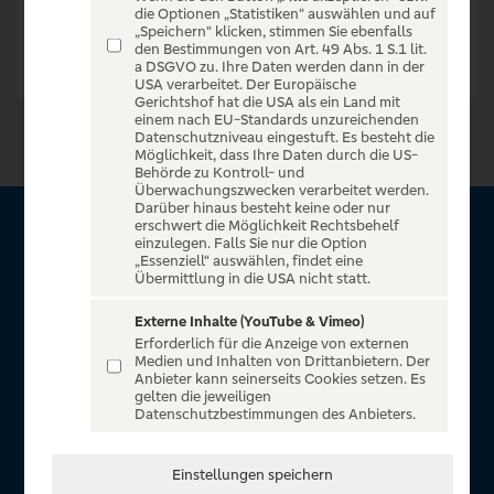
die Optionen „Statistiken“ auswählen und auf
„Speichern“ klicken, stimmen Sie ebenfalls
den Bestimmungen von Art. 49 Abs. 1 S.1 lit.
a DSGVO zu. Ihre Daten werden dann in der
USA verarbeitet. Der Europäische
Gerichtshof hat die USA als ein Land mit
einem nach EU-Standards unzureichenden
Datenschutzniveau eingestuft. Es besteht die
Möglichkeit, dass Ihre Daten durch die US-
Behörde zu Kontroll- und
Überwachungszwecken verarbeitet werden.
Darüber hinaus besteht keine oder nur
erschwert die Möglichkeit Rechtsbehelf
Über VR Entertain
einzulegen. Falls Sie nur die Option
„Essenziell“ auswählen, findet eine
Übermittlung in die USA nicht statt.
Herzlich willkommen auf VR Entertain, ein exklusiver Service
für alle Kunden der Volksbanken Raiffeisenbanken. Auf
Externe Inhalte (YouTube & Vimeo)
Erforderlich für die Anzeige von externen
unserem einzigartigen Portal finden Sie Tickets für
Medien und Inhalten von Drittanbietern. Der
atemberaubende Konzerte, Musicals und Shows, die
Anbieter kann seinerseits Cookies setzen. Es
gelten die jeweiligen
Fußball-Bundesliga sowie die Champions League und die
Datenschutzbestimmungen des Anbieters.
Europa League.
In Zusammenarbeit mit
Einstellungen speichern