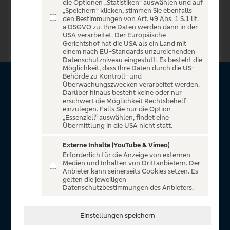
die Optionen „Statistiken“ auswählen und auf
„Speichern“ klicken, stimmen Sie ebenfalls
Zur Startseite
den Bestimmungen von Art. 49 Abs. 1 S.1 lit.
a DSGVO zu. Ihre Daten werden dann in der
USA verarbeitet. Der Europäische
Gerichtshof hat die USA als ein Land mit
einem nach EU-Standards unzureichenden
Datenschutzniveau eingestuft. Es besteht die
Möglichkeit, dass Ihre Daten durch die US-
Behörde zu Kontroll- und
Überwachungszwecken verarbeitet werden.
Über VR Entertain
Darüber hinaus besteht keine oder nur
erschwert die Möglichkeit Rechtsbehelf
einzulegen. Falls Sie nur die Option
Herzlich willkommen auf VR Entertain, ein exklusiver Service
„Essenziell“ auswählen, findet eine
für alle Kunden der Volksbanken Raiffeisenbanken. Auf
Übermittlung in die USA nicht statt.
unserem einzigartigen Portal finden Sie Tickets für
Externe Inhalte (YouTube & Vimeo)
atemberaubende Konzerte, Musicals und Shows, die
Erforderlich für die Anzeige von externen
Fußball-Bundesliga sowie die Champions League und die
Medien und Inhalten von Drittanbietern. Der
Anbieter kann seinerseits Cookies setzen. Es
Europa League.
gelten die jeweiligen
Datenschutzbestimmungen des Anbieters.
In Zusammenarbeit mit
Einstellungen speichern