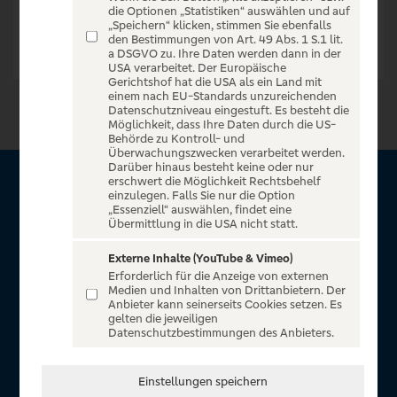
die Optionen „Statistiken“ auswählen und auf
„Speichern“ klicken, stimmen Sie ebenfalls
den Bestimmungen von Art. 49 Abs. 1 S.1 lit.
a DSGVO zu. Ihre Daten werden dann in der
USA verarbeitet. Der Europäische
Gerichtshof hat die USA als ein Land mit
einem nach EU-Standards unzureichenden
Datenschutzniveau eingestuft. Es besteht die
Möglichkeit, dass Ihre Daten durch die US-
Behörde zu Kontroll- und
Überwachungszwecken verarbeitet werden.
Darüber hinaus besteht keine oder nur
erschwert die Möglichkeit Rechtsbehelf
Über VR Entertain
einzulegen. Falls Sie nur die Option
„Essenziell“ auswählen, findet eine
Übermittlung in die USA nicht statt.
Herzlich willkommen auf VR Entertain, ein exklusiver Service
für alle Kunden der Volksbanken Raiffeisenbanken. Auf
Externe Inhalte (YouTube & Vimeo)
Erforderlich für die Anzeige von externen
unserem einzigartigen Portal finden Sie Tickets für
Medien und Inhalten von Drittanbietern. Der
atemberaubende Konzerte, Musicals und Shows, die
Anbieter kann seinerseits Cookies setzen. Es
gelten die jeweiligen
Fußball-Bundesliga sowie die Champions League und die
Datenschutzbestimmungen des Anbieters.
Europa League.
In Zusammenarbeit mit
Einstellungen speichern