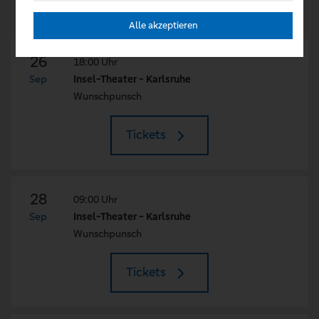
Alle akzeptieren
26
18:00 Uhr
Sep
Insel-Theater - Karlsruhe
Wunschpunsch
Tickets
28
09:00 Uhr
Sep
Insel-Theater - Karlsruhe
Wunschpunsch
Tickets