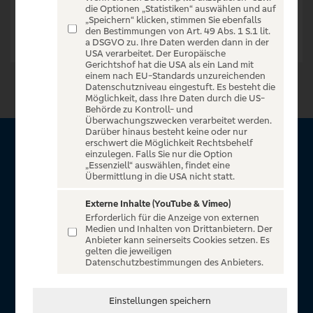
die Optionen „Statistiken“ auswählen und auf
„Speichern“ klicken, stimmen Sie ebenfalls
den Bestimmungen von Art. 49 Abs. 1 S.1 lit.
a DSGVO zu. Ihre Daten werden dann in der
USA verarbeitet. Der Europäische
Gerichtshof hat die USA als ein Land mit
einem nach EU-Standards unzureichenden
Datenschutzniveau eingestuft. Es besteht die
Möglichkeit, dass Ihre Daten durch die US-
Behörde zu Kontroll- und
Überwachungszwecken verarbeitet werden.
Darüber hinaus besteht keine oder nur
erschwert die Möglichkeit Rechtsbehelf
Über VR Entertain
einzulegen. Falls Sie nur die Option
„Essenziell“ auswählen, findet eine
Übermittlung in die USA nicht statt.
Herzlich willkommen auf VR Entertain, ein exklusiver Service
für alle Kunden der Volksbanken Raiffeisenbanken. Auf
Externe Inhalte (YouTube & Vimeo)
Erforderlich für die Anzeige von externen
unserem einzigartigen Portal finden Sie Tickets für
Medien und Inhalten von Drittanbietern. Der
atemberaubende Konzerte, Musicals und Shows, die
Anbieter kann seinerseits Cookies setzen. Es
gelten die jeweiligen
Fußball-Bundesliga sowie die Champions League und die
Datenschutzbestimmungen des Anbieters.
Europa League.
In Zusammenarbeit mit
Einstellungen speichern