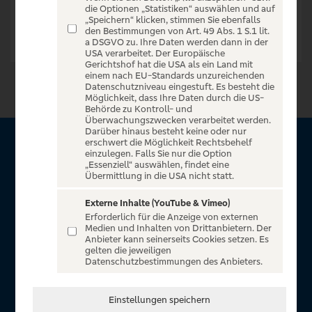
die Optionen „Statistiken“ auswählen und auf
„Speichern“ klicken, stimmen Sie ebenfalls
den Bestimmungen von Art. 49 Abs. 1 S.1 lit.
a DSGVO zu. Ihre Daten werden dann in der
USA verarbeitet. Der Europäische
Gerichtshof hat die USA als ein Land mit
einem nach EU-Standards unzureichenden
Datenschutzniveau eingestuft. Es besteht die
Möglichkeit, dass Ihre Daten durch die US-
Behörde zu Kontroll- und
Überwachungszwecken verarbeitet werden.
Darüber hinaus besteht keine oder nur
erschwert die Möglichkeit Rechtsbehelf
Über VR Entertain
einzulegen. Falls Sie nur die Option
„Essenziell“ auswählen, findet eine
Übermittlung in die USA nicht statt.
Herzlich willkommen auf VR Entertain, ein exklusiver Service
für alle Kunden der Volksbanken Raiffeisenbanken. Auf
Externe Inhalte (YouTube & Vimeo)
Erforderlich für die Anzeige von externen
unserem einzigartigen Portal finden Sie Tickets für
Medien und Inhalten von Drittanbietern. Der
atemberaubende Konzerte, Musicals und Shows, die
Anbieter kann seinerseits Cookies setzen. Es
gelten die jeweiligen
Fußball-Bundesliga sowie die Champions League und die
Datenschutzbestimmungen des Anbieters.
Europa League.
In Zusammenarbeit mit
Einstellungen speichern