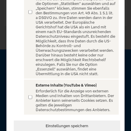
die Optionen „Statistiken“ auswählen und auf
„Speichern“ klicken, stimmen Sie ebenfalls
den Bestimmungen von Art. 49 Abs. 1 S.1 lit.
a DSGVO zu. Ihre Daten werden dann in der
USA verarbeitet. Der Europäische
Gerichtshof hat die USA als ein Land mit
einem nach EU-Standards unzureichenden
Datenschutzniveau eingestuft. Es besteht die
Möglichkeit, dass Ihre Daten durch die US-
Behörde zu Kontroll- und
Überwachungszwecken verarbeitet werden.
Darüber hinaus besteht keine oder nur
erschwert die Möglichkeit Rechtsbehelf
Über VR Entertain
einzulegen. Falls Sie nur die Option
„Essenziell“ auswählen, findet eine
Übermittlung in die USA nicht statt.
Herzlich willkommen auf VR Entertain, ein exklusiver Service
für alle Kunden der Volksbanken Raiffeisenbanken. Auf
Externe Inhalte (YouTube & Vimeo)
Erforderlich für die Anzeige von externen
unserem einzigartigen Portal finden Sie Tickets für
Medien und Inhalten von Drittanbietern. Der
atemberaubende Konzerte, Musicals und Shows, die
Anbieter kann seinerseits Cookies setzen. Es
gelten die jeweiligen
Fußball-Bundesliga sowie die Champions League und die
Datenschutzbestimmungen des Anbieters.
Europa League.
In Zusammenarbeit mit
Einstellungen speichern