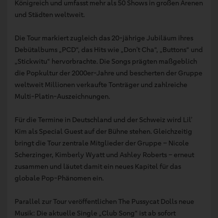
Königreich und umfasst mehr als 50 Shows in großen Arenen
und Städten weltweit.
Die Tour markiert zugleich das 20-jährige Jubiläum ihres
Debütalbums „PCD“, das Hits wie „Don’t Cha“, „Buttons“ und
„Stickwitu“ hervorbrachte. Die Songs prägten maßgeblich
die Popkultur der 2000er-Jahre und bescherten der Gruppe
weltweit Millionen verkaufte Tonträger und zahlreiche
Multi-Platin-Auszeichnungen.
Für die Termine in Deutschland und der Schweiz wird Lil’
Kim als Special Guest auf der Bühne stehen. Gleichzeitig
bringt die Tour zentrale Mitglieder der Gruppe – Nicole
Scherzinger, Kimberly Wyatt und Ashley Roberts – erneut
zusammen und läutet damit ein neues Kapitel für das
globale Pop-Phänomen ein.
Parallel zur Tour veröffentlichen The Pussycat Dolls neue
Musik: Die aktuelle Single „Club Song“ ist ab sofort