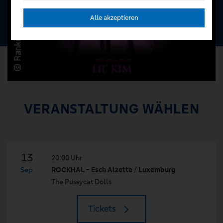
Alle akzeptieren
VERANSTALTUNG WÄHLEN
13
20:00 Uhr
Sep
ROCKHAL - Esch Alzette / Luxemburg
The Pussycat Dolls
Tickets