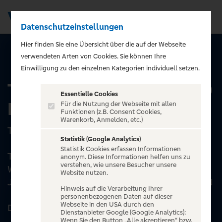
Datenschutzeinstellungen
Men
);">
Hier finden Sie eine Übersicht über die auf der Webseite
verwendeten Arten von Cookies. Sie können Ihre
ALLE EVENTS
Einwilligung zu den einzelnen Kategorien individuell setzen.
The Pussycat Dolls - PCD
Essentielle Cookies
FOREVER TOUR
Für die Nutzung der Webseite mit allen
Funktionen (z.B. Consent Cookies,
Warenkorb, Anmelden, etc.)
THE PUSSYCAT DOLLS
Statistik (Google Analytics)
Statistik Cookies erfassen Informationen
THE PUSSYCAT DOLLS KÜNDIGEN
anonym. Diese Informationen helfen uns zu
verstehen, wie unsere Besucher unsere
WELTTOURNEE „PCD FOREVER“ ZUM 20-
Website nutzen.
JÄHRIGEN JUBILÄUM IHRES DEBÜTALBUMS AN
Hinweis auf die Verarbeitung Ihrer
personenbezogenen Daten auf dieser
Webseite in den USA durch den
Die globalen Pop-Ikonen werde...
Dienstanbieter Google (Google Analytics):
Wenn Sie den Button „Alle akzeptieren“ bzw.