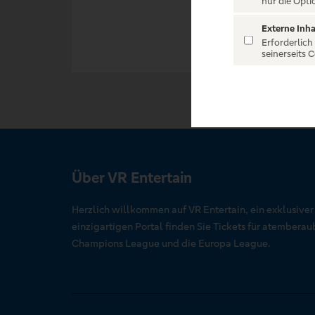
nur die Opti
Externe Inha
Erforderlich
seinerseits 
Über VR Entertain
Herzlich willkommen auf VR Entertain, ein exklusive
einzigartigen Portal finden Sie Tickets für atember
Champions League und die Europa League.