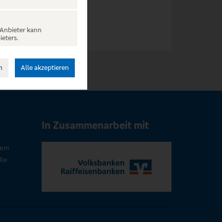
 Anbieter kann
ieters.
n
Alle akzeptieren
In Zusammenarbeit mit
rem
die