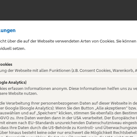
lungen
sicht über die auf der Webseite verwendeten Arten von Cookies. Sie können
iduell setzen.
Cookies
ung der Webseite mit allen Funktionen (z.B. Consent Cookies, Warenkorb, A
ogle Analytics)
ALTUNG NICHT GEFUNDE
okies erfassen Informationen anonym. Diese Informationen helfen uns zu v
sere Website nutzen.
die Verarbeitung Ihrer personenbezogenen Daten auf dieser Webseite in 
er Google (Google Analytics): Wenn Sie den Button „Alle akzeptieren“ bzw.
“ auswählen und auf „Speichern“ klicken, stimmen Sie ebenfalls den Bestim
 DSGVO zu. Ihre Daten werden dann in der USA verarbeitet. Der Europäische
 mit einem nach EU-Standards unzureichenden Datenschutzniveau eingestuf
, dass Ihre Daten durch die US-Behörde zu Kontroll- und Überwachungszw
ber hinaus besteht keine oder nur erschwert die Möglichkeit Rechtsbehelf 