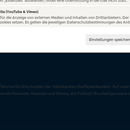
on „Essenziell“ auswählen, findet eine Übermittlung in die USA nicht statt.
lte (YouTube & Vimeo)
 für die Anzeige von externen Medien und Inhalten von Drittanbietern. Der
Cookies setzen. Es gelten die jeweiligen Datenschutzbestimmungen des Anb
Einstellungen speicher
r Service für alle Kunden der Volksbanken Raiffeisenbanken. Auf unse
aubende Konzerte, Musicals und Shows, die Fußball-Bundesliga sowie 