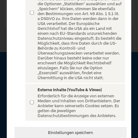
die Optionen „Statistiken“ auswählen und auf
„Speichern“ klicken, stimmen Sie ebenfalls
den Bestimmungen von Art. 49 Abs. 1 S.1 lit.
a DSGVO zu. Ihre Daten werden dann in der
USA verarbeitet. Der Europäische
Gerichtshof hat die USA als ein Land mit
einem nach EU-Standards unzureichenden
Datenschutzniveau eingestuft. Es besteht die
Möglichkeit, dass Ihre Daten durch die US-
Behörde zu Kontroll- und
Überwachungszwecken verarbeitet werden.
Darüber hinaus besteht keine oder nur
erschwert die Möglichkeit Rechtsbehelf
Über VR Entertain
einzulegen. Falls Sie nur die Option
„Essenziell“ auswählen, findet eine
Übermittlung in die USA nicht statt.
Herzlich willkommen auf VR Entertain, ein exklusiver Service
für alle Kunden der Volksbanken Raiffeisenbanken. Auf
Externe Inhalte (YouTube & Vimeo)
Erforderlich für die Anzeige von externen
unserem einzigartigen Portal finden Sie Tickets für
Medien und Inhalten von Drittanbietern. Der
atemberaubende Konzerte, Musicals und Shows, die
Anbieter kann seinerseits Cookies setzen. Es
gelten die jeweiligen
Fußball-Bundesliga sowie die Champions League und die
Datenschutzbestimmungen des Anbieters.
Europa League.
In Zusammenarbeit mit
Einstellungen speichern