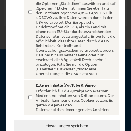
die Optionen „Statistiken“ auswählen und auf
„Speichern“ klicken, stimmen Sie ebenfalls
den Bestimmungen von Art. 49 Abs. 1 S.1 lit.
a DSGVO zu. Ihre Daten werden dann in der
USA verarbeitet. Der Europäische
Gerichtshof hat die USA als ein Land mit
einem nach EU-Standards unzureichenden
Datenschutzniveau eingestuft. Es besteht die
Möglichkeit, dass Ihre Daten durch die US-
Behörde zu Kontroll- und
Überwachungszwecken verarbeitet werden.
Darüber hinaus besteht keine oder nur
erschwert die Möglichkeit Rechtsbehelf
Über VR Entertain
einzulegen. Falls Sie nur die Option
„Essenziell“ auswählen, findet eine
Übermittlung in die USA nicht statt.
Herzlich willkommen auf VR Entertain, ein exklusiver Service
für alle Kunden der Volksbanken Raiffeisenbanken. Auf
Externe Inhalte (YouTube & Vimeo)
Erforderlich für die Anzeige von externen
unserem einzigartigen Portal finden Sie Tickets für
Medien und Inhalten von Drittanbietern. Der
atemberaubende Konzerte, Musicals und Shows, die
Anbieter kann seinerseits Cookies setzen. Es
gelten die jeweiligen
Fußball-Bundesliga sowie die Champions League und die
Datenschutzbestimmungen des Anbieters.
Europa League.
In Zusammenarbeit mit
Einstellungen speichern