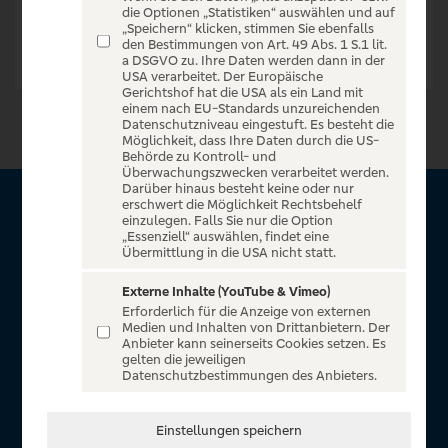
die Optionen „Statistiken“ auswählen und auf
„Speichern“ klicken, stimmen Sie ebenfalls
den Bestimmungen von Art. 49 Abs. 1 S.1 lit.
a DSGVO zu. Ihre Daten werden dann in der
USA verarbeitet. Der Europäische
Gerichtshof hat die USA als ein Land mit
einem nach EU-Standards unzureichenden
Datenschutzniveau eingestuft. Es besteht die
Möglichkeit, dass Ihre Daten durch die US-
Behörde zu Kontroll- und
Überwachungszwecken verarbeitet werden.
Darüber hinaus besteht keine oder nur
erschwert die Möglichkeit Rechtsbehelf
Über VR Entertain
einzulegen. Falls Sie nur die Option
„Essenziell“ auswählen, findet eine
Übermittlung in die USA nicht statt.
Herzlich willkommen auf VR Entertain, ein exklusiver Service
für alle Kunden der Volksbanken Raiffeisenbanken. Auf
Externe Inhalte (YouTube & Vimeo)
Erforderlich für die Anzeige von externen
unserem einzigartigen Portal finden Sie Tickets für
Medien und Inhalten von Drittanbietern. Der
atemberaubende Konzerte, Musicals und Shows, die
Anbieter kann seinerseits Cookies setzen. Es
gelten die jeweiligen
Fußball-Bundesliga sowie die Champions League und die
Datenschutzbestimmungen des Anbieters.
Europa League.
In Zusammenarbeit mit
Einstellungen speichern