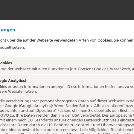
lungen
sicht über die auf der Webseite verwendeten Arten von Cookies. Sie können
iduell setzen.
Cookies
ung der Webseite mit allen Funktionen (z.B. Consent Cookies, Warenkorb, A
ogle Analytics)
ALTUNG NICHT GEFUNDE
okies erfassen Informationen anonym. Diese Informationen helfen uns zu v
sere Website nutzen.
die Verarbeitung Ihrer personenbezogenen Daten auf dieser Webseite in 
er Google (Google Analytics): Wenn Sie den Button „Alle akzeptieren“ bzw.
“ auswählen und auf „Speichern“ klicken, stimmen Sie ebenfalls den Bestim
 DSGVO zu. Ihre Daten werden dann in der USA verarbeitet. Der Europäische
 mit einem nach EU-Standards unzureichenden Datenschutzniveau eingestuf
, dass Ihre Daten durch die US-Behörde zu Kontroll- und Überwachungszw
ber hinaus besteht keine oder nur erschwert die Möglichkeit Rechtsbehelf 