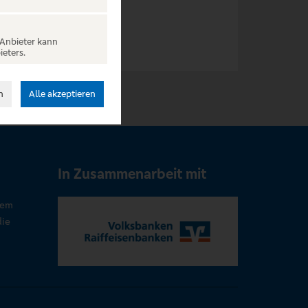
 Anbieter kann
ieters.
n
Alle akzeptieren
In Zusammenarbeit mit
rem
die