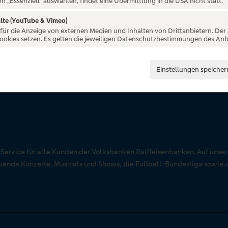
on „Essenziell“ auswählen, findet eine Übermittlung in die USA nicht statt.
lte (YouTube & Vimeo)
 für die Anzeige von externen Medien und Inhalten von Drittanbietern. Der
Cookies setzen. Es gelten die jeweiligen Datenschutzbestimmungen des Anb
Einstellungen speicher
r Service für alle Kunden der Volksbanken Raiffeisenbanken. Auf unse
aubende Konzerte, Musicals und Shows, die Fußball-Bundesliga sowie 