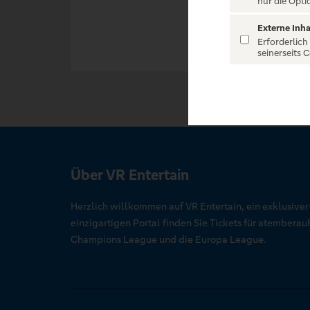
nur die Opti
Externe Inha
Erforderlich
seinerseits 
Über VR Entertain
Herzlich willkommen auf VR Entertain, ein exklusive
einzigartigen Portal finden Sie Tickets für atember
Champions League und die Europa League.